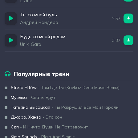
L'One
Ты со мной будь
2:57
Андрей Бандера
Будь со мной рядом
3:37
Unik, Gara
Популярные треки
Strefa Hitów
- Там Где Ты (Kavkaz Deep Music Remix)
Музыка
- Сваты Едут
Татьяна Высоцкая
- Ты Разрушил Все Мои Пароли
Джаро, Ханза
- Это сон
Сдп
- И Ничто Души Не Потревожит
Kimo Sounds
- Plain And Simple