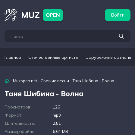
бежные артисты
Популярные подборки
MUZ
OPEN
Войти
Главная
Отечественные артисты
Зарубежные артисты
Muzopen.net
-
Свежие песни
- Таня Шибина - Волна
Таня Шибина - Волна
Просмотров:
126
Формат:
mp3
Длительность:
2:51
Размер файла:
6.64 MB