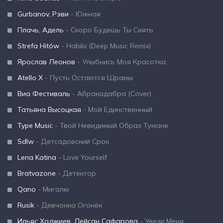
Gurbanov, Рэви
- Южная
Плачь, Адель
- Скоро Будешь Ты Сиять
Strefa Hitów
- Habibi (Deep Music Remix)
Ярослав Леонов
- Улыбнись Моя Красотка
Atello X
- Пусть Остаются Шрамы
Виа Фестиваль
- Абракадабра (Cover)
Татьяна Высоцкая
- Мой Единственный
Type Music
- Твой Невидимый Образ Тумане
Sdlw
- Детсадовский Срок
Lena Katina
- Love Yourself
Bratvazone
- Детектор
Qano
- Мигалю
Rusik
- Девчонка Огонёк
Ильяс Хаджиев, Лейсан Сафарова
- Увези Меня