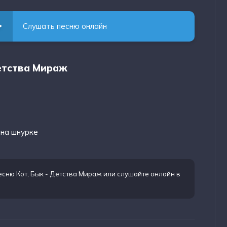
Слушать песню онлайн
Детства Мираж
 на шнурке
есню Кот, Бык - Детства Мираж
или слушайте онлайн в