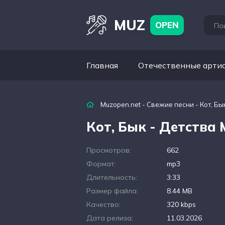
MUZ
OPEN
Главная
Отечественные арти
Muzopen.net
-
Свежие песни
- Кот, Б
Кот, Бык - Детства
Просмотров:
662
Формат:
mp3
Длительность:
3:33
Размер файла:
8.44 MB
Качество:
320 kbps
Дата релиза:
11.03.2026