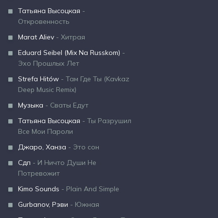
Татьяна Высоцкая
-
Откровенность
Marat Aliev
- Хитрая
Eduard Seibel (Mix Na Russkom)
-
Эхо Прошлых Лет
Strefa Hitów
- Там Где Ты (Kavkaz
Deep Music Remix)
Музыка
- Сваты Едут
Татьяна Высоцкая
- Ты Разрушил
Все Мои Пароли
Джаро, Ханза
- Это сон
Сдп
- И Ничто Души Не
Потревожит
Kimo Sounds
- Plain And Simple
Gurbanov, Рэви
- Южная