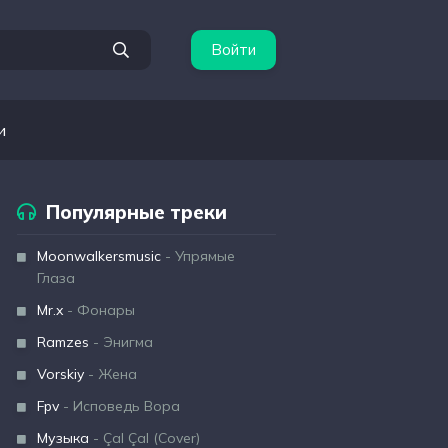
Войти
и
Популярные треки
Moonwalkersmusic
- Упрямые
Глаза
Mr.x
- Фонары
Ramzes
- Энигма
Vorskiy
- Жена
Fpv
- Исповедь Вора
Музыка
- Çal Çal (Cover)