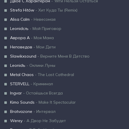
Двое С Характером
- Уйти Нельзя Остаться
Strefa Hitów
- Хит Куда Ты (Remix)
Alisa Calm
- Невесомая
Leonidсљ
- Мой Приговор
Аврора А
- Моя Мама
Неповедов
- Мои Дети
Slawikxsound
- Верните Меня В Детство
Leonidъ
- Оклики Луны
Metal Chaos
- The Last Cathedral
STERVELL
- Криминал
Ingvar
- Остаёшься Всегда
Kimo Sounds
- Make It Spectacular
Bratvazone
- Интервал
Werey
- А Двор Не Забудет