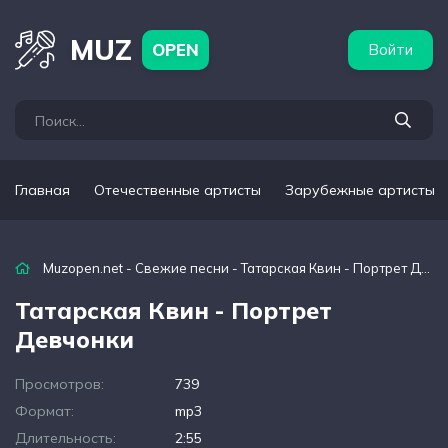
бежные артисты
Популярные подборки
MUZ
OPEN
Войти
Главная
Отечественные артисты
Зарубежные артисты
Muzopen.net
-
Свежие песни
- Татарская Квин - Портрет Девчонки
Татарская Квин - Портрет
Девчонки
Просмотров:
739
Формат:
mp3
Длительность:
2:55