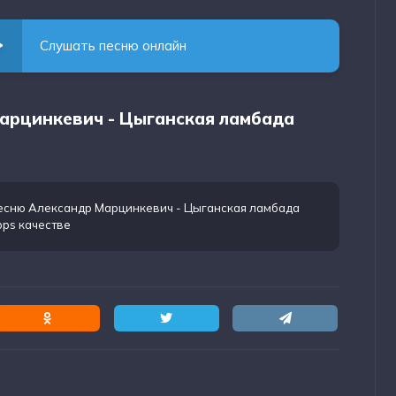
Слушать песню онлайн
Марцинкевич - Цыганская ламбада
песню Александр Марцинкевич - Цыганская ламбада
bps качестве