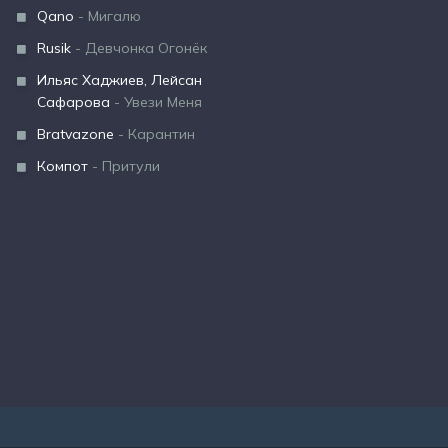
Qano
- Мигалю
Rusik
- Девчонка Огонёк
Ильяс Хаджиев, Лейсан
Сафарова
- Увези Меня
Bratvazone
- Карантин
Компот
- Притули