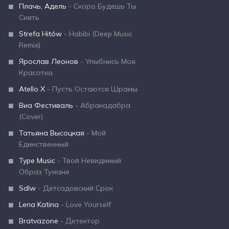
Плачь, Адель
- Скоро Будешь Ты
Сиять
Strefa Hitów
- Habibi (Deep Music
Remix)
Ярослав Леонов
- Улыбнись Моя
Красотка
Atello X
- Пусть Остаются Шрамы
Виа Фестиваль
- Абракадабра
(Cover)
Татьяна Высоцкая
- Мой
Единственный
Type Music
- Твой Невидимый
Образ Тумане
Sdlw
- Детсадовский Срок
Lena Katina
- Love Yourself
Bratvazone
- Детектор