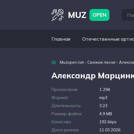
MUZ
OPEN
Главная
Отечественные арти
Muzopen.net
-
Свежие песни
- Алекса
Александр Марцинк
Просмотров:
1 294
Формат:
mp3
Длительность:
3:23
Размер файла:
4.9 MB
Качество:
192 kbps
Дата релиза:
11.03.2026