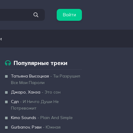
Войти
и
Популярные треки
Татьяна Высоцкая
- Ты Разрушил
Все Мои Пароли
Джаро, Ханза
- Это сон
Сдп
- И Ничто Души Не
Потревожит
Kimo Sounds
- Plain And Simple
Gurbanov, Рэви
- Южная