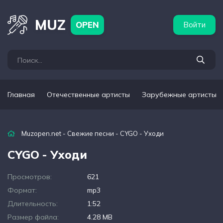
бежные артисты
Популярные подборки
MUZ
OPEN
Войти
Главная
Отечественные артисты
Зарубежные артисты
Muzopen.net
-
Свежие песни
- CYGO - Уходи
CYGO - Уходи
Просмотров:
621
Формат:
mp3
Длительность:
1:52
Размер файла:
4.28 MB