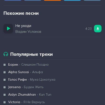
Похожие песни
Не уходи
4:23
Вадим Усланов
Популярные треки
Борик
- Слишком Поздно
Alpha Sunoai
- Альфа
Голос Рифм
- Муха Цокотуха
Jansena
- Будем Жить
Aidyn Zhumakhan
- Kun Tun
Victoria
- Я Не Вернусь