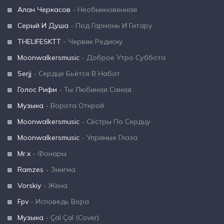
Алан Черкасов
- Необыкновенная
Серый И Душа
- Под Гармонь И Гитару
THELIFESKTT
- Червяк Редиску
Moonwalkersmusic
- Доброе Утро Суббота
Serjj
- Сердце Бьётся В Набат
Голос Рифм
- Ты Любимая Самая
Музыка
- Ворота Открой
Moonwalkersmusic
- Сёстры По Сердцу
Moonwalkersmusic
- Упрямые Глаза
Mr.x
- Фонары
Ramzes
- Энигма
Vorskiy
- Жена
Fpv
- Исповедь Вора
Музыка
- Çal Çal (Cover)