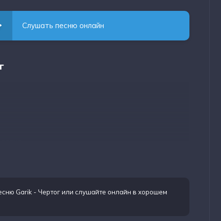
Слушать песню онлайн
г
астия,
есню Garik - Чертог
или слушайте онлайн в хорошем