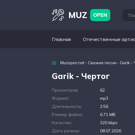
MUZ
OPEN
Главная
Отечественные арти
Muzopen.net
-
Свежие песни
- Garik -
Garik - Чертог
Просмотров:
62
Формат:
mp3
Длительность:
2:56
Размер файла:
6.71 MB
Качество:
320 kbps
Дата релиза:
08.07.2026