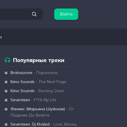
Войти
и
Популярные треки
Bratvazone
- Параллель
Kimo Sounds
- The Next Page
Kimo Sounds
- Burning Quiet
Seventeen
- F*Ck My Life
Феникс (Марьяна Шуйская)
- От
Падения До Взлёта
Seventeen, Dj Khaled
- Love, Money,