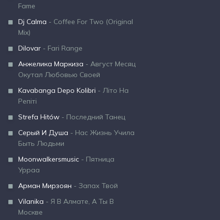
Fame
Dj Calma
- Coffee For Two (Original
Mix)
Dilovar
- Fari Range
Анжелика Маркиза
- Август Месяц
Окутал Любовью Своей
Kavabanga Depo Kolibri
- Літо На
Репіті
Strefa Hitów
- Последний Танец
Серый И Душа
- Нас Жизнь Учила
Быть Людьми
Moonwalkersmusic
- Пятница
Урраа
Арман Мирзоян
- Запах Твой
Vilanika
- Я В Алмате, А Ты В
Москве