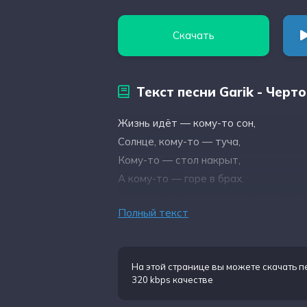
Скачать
Текст песни Garik - Черто
Жизнь идёт — кому-то сон,
Солнце, кому-то — туча,
Кому-то — стол накрыт,
А кому-то — горе в брах.
Но каждому даётся ровно столько уч
Полный текст
Сколько выдержит душа,
На этой странице вы можете
скачать п
320 kbps качестве