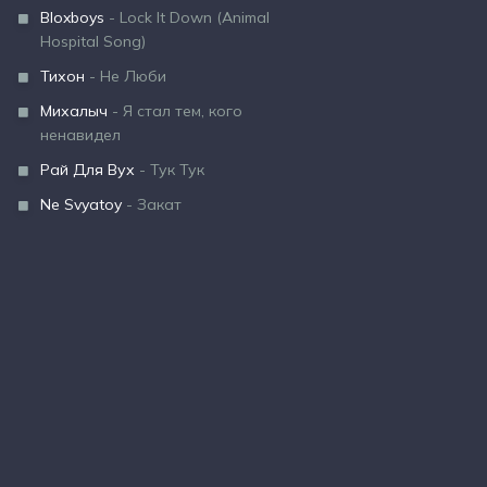
Bloxboys
- Lock It Down (Animal
Hospital Song)
Тихон
- Не Люби
Михалыч
- Я стал тем, кого
ненавидел
Рай Для Вух
- Тук Тук
Ne Svyatoy
- Закат