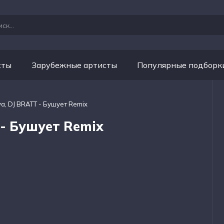
сты
Зарубежные артисты
Популярные подборк
va, DJ BRATT - Бушует Remix
 - Бушует Remix