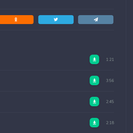
, пусть его шует, ой, пусть его шует, ой, пусть не
 Ой, пусть не бушует сила Так, что в каждом сердце
сть не бушует лес Ой, пусть не бушует сила Так, что
душе Все в себя, где-то в душе Как я села,
т море Ой, пусть не бушует лес Ой, пусть не бушует
, пусть не бушует море Ой, пусть не бушует лес Ой,
ом сердце есть Ой, пусть не бушует море Ой, пусть
1:21
3:56
2:45
2:18