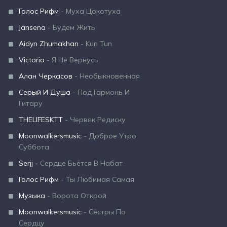
Голос Рифм
- Муха Цокотуха
Jansena
- Будем Жить
Aidyn Zhumakhan
- Kun Tun
Victoria
- Я Не Вернусь
Алан Черкасов
- Необыкновенная
Серый И Душа
- Под Гармонь И
Гитару
THELIFESKTT
- Червяк Редиску
Moonwalkersmusic
- Доброе Утро
Суббота
Serjj
- Сердце Бьётся В Набат
Голос Рифм
- Ты Любимая Самая
Музыка
- Ворота Открой
Moonwalkersmusic
- Сёстры По
Сердцу