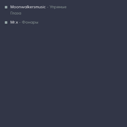
Moonwalkersmusic
- Упрямые
Глаза
Mr.x
- Фонары