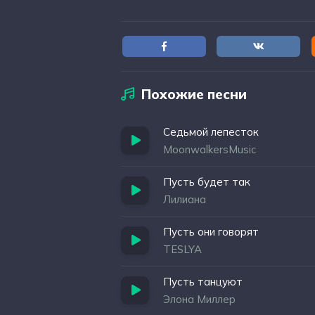
пусть его шует, ой, пусть его шует, ой
бушует море Ой, пусть не бушует лес
есть Ой, пусть не бушует море Ой, пу
в каждом сердце есть Я болела так в 
проснись, полгода Ой, пусть не бушуе
Похожие песни
Сила та, что в каждом сердце есть Ой
пусть не бушует Сила та, что в кажд
Седьмой лепесток
не бушует лес Oh, Thank you
MoonwalkersMusic
Пусть будет так
Лилиана
Пусть они говорят
TESLYA
Пусть танцуют
Элона Миллер