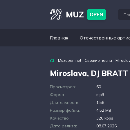
MUZ
OPEN
Главная
Отечественные арти
Muzopen.net
-
Свежие песни
- Mirosla
Miroslava, DJ BRATT
Просмотров:
60
Формат:
mp3
Длительность:
1:58
Размер файла:
4.52 MB
Качество:
320 kbps
Дата релиза:
08.07.2026