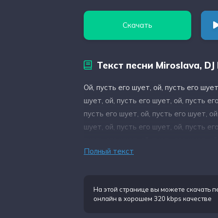
Скачать
Текст песни Miroslava, D
Ой, пусть его шует, ой, пусть его шует
шует, ой, пусть его шует, ой, пусть его
пусть его шует, ой, пусть его шует, ой
шует, ой, пусть его шует, ой, пусть его
пусть его шует, ой, пусть его шует, ой
Полный текст
шует, ой, пусть его шует, ой, пусть его
пусть его шует, ой, пусть его шует, ой
шует, ой, пусть его шует, ой, пусть его
На этой странице вы можете
скачать п
пусть его шует, ой, пусть его шует, ой
онлайн в хорошем 320 kbps качестве
шует, ой, пусть его шует, ой, пусть его