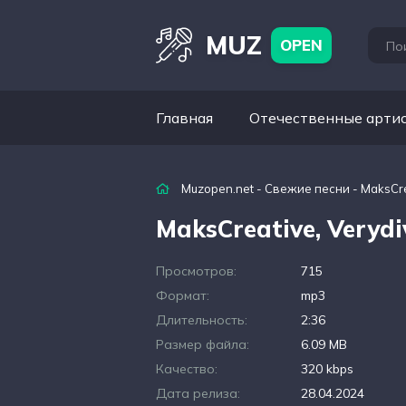
MUZ
OPEN
Главная
Отечественные арти
Muzopen.net
-
Свежие песни
- MaksCre
MaksCreative, Veryd
Просмотров:
715
Формат:
mp3
Длительность:
2:36
Размер файла:
6.09 MB
Качество:
320 kbps
Дата релиза:
28.04.2024