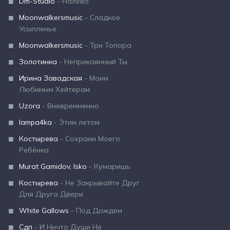
Dm-Studio
- Налево
Moonwalkersmusic
- Сладкое
Усыпленье
Moonwalkersmusic
- Три Топора
Золотинка
- Неприкаянный Ты
Ирина Завадская
- Моим
Любимым Хейтерам
Uzora
- Вневремменно
lampa4ka
- Этим летом
Костырева
- Сохрани Моего
Ребёнка
Murat Gamidov, Isko
- Кумаришь
Костырева
- Не Закрывайте Друг
Для Друга Двери
White Gallows
- Под Дождем
Сдп
- И Ничто Души Не