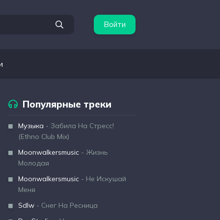
Войти
и
Популярные треки
Музыка
- Забила На Стресс!
(Ethno Club Mix)
Moonwalkersmusic
- Жизнь
Молодая
Moonwalkersmusic
- Не Искушай
Меня
Sdlw
- Снег На Ресница