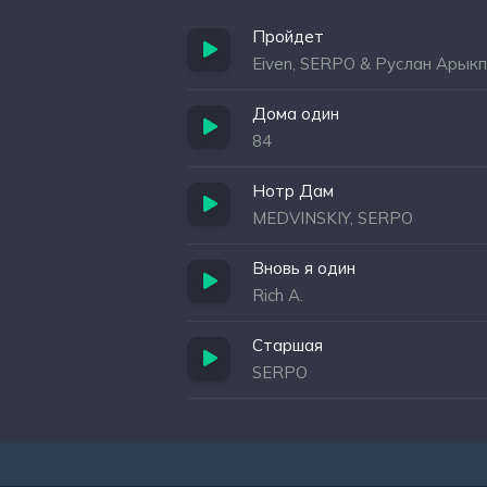
Пройдет
Eiven, SERPO & Руслан Арык
Дома один
84
Нотр Дам
MEDVINSKIY, SERPO
Вновь я один
Rich A.
Старшая
SERPO