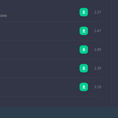
2:27
паев
2:47
2:49
2:39
3:19