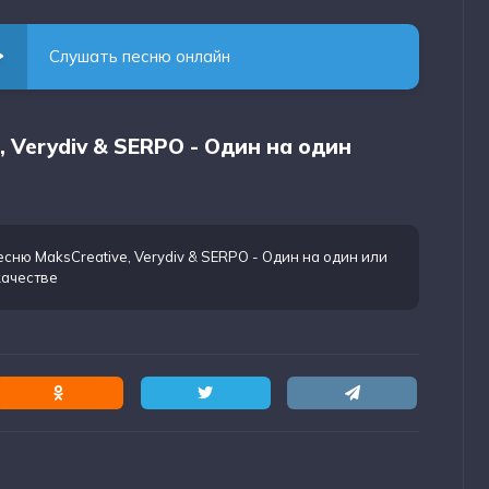
Слушать песню онлайн
, Verydiv & SERPO - Один на один
есню MaksCreative, Verydiv & SERPO - Один на один
или
качестве