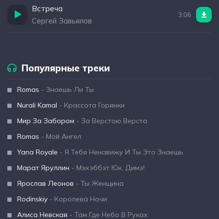
Встреча
3:06
Сергей Завьялов
Популярные треки
Romas
- Знаешь Ли Ты
Nurali Kamal
- Крассота Горянки
Мир За Забором
- За Верстою Верста
Romas
- Мой Ангел
Yana Royale
- Я Тебя Ненавижу И Ты Это Знаешь
Марат Яруллин
- Мэхэббэт Юк, Димэ!
Ярослав Леонов
- Ты Женщина
Rodinskiy
- Королева Ночи
Алиса Невская
- Там Где Небо В Руках