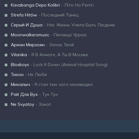
Kavabanga Depo Kolibri
- Літо На Репіті
Strefa Hitów
- Последний Танец
Серый И Душа
- Нас Жизнь Учила Быть Людьми
Moonwalkersmusic
- Пятница Урраа
Арман Мирзоян
- Запах Твой
Vilanika
- Я В Алмате, А Ты В Москве
Bloxboys
- Lock It Down (Animal Hospital Song)
Тихон
- Не Люби
Михалыч
- Я стал тем, кого ненавидел
Рай Для Вух
- Тук Тук
Ne Svyatoy
- Закат