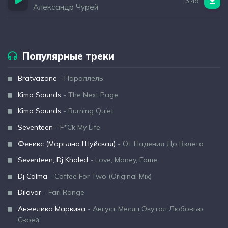
3:49
Александр Чурей
Популярные треки
Bratvazone
- Параллель
Kimo Sounds
- The Next Page
Kimo Sounds
- Burning Quiet
Seventeen
- F*Ck My Life
Феникс (Марьяна Шуйская)
- От Падения До Взлёта
Seventeen, Dj Khaled
- Love, Money, Fame
Dj Calma
- Coffee For Two (Original Mix)
Dilovar
- Fari Range
Анжелика Маркиза
- Август Месяц Окутал Любовью
Своей