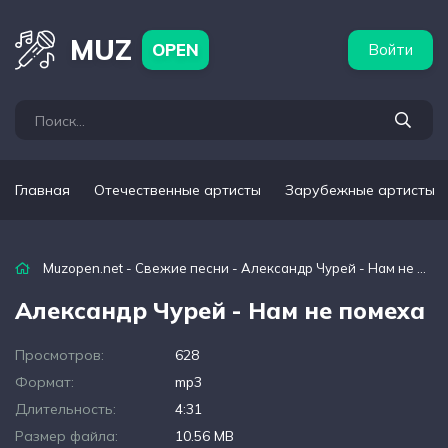
бежные артисты
Популярные подборки
MUZ
OPEN
Войти
Главная
Отечественные артисты
Зарубежные артисты
Muzopen.net
-
Свежие песни
- Александр Чурей - Нам не помеха
Александр Чурей - Нам не помеха
Просмотров:
628
Формат:
mp3
Длительность:
4:31
Размер файла:
10.56 MB