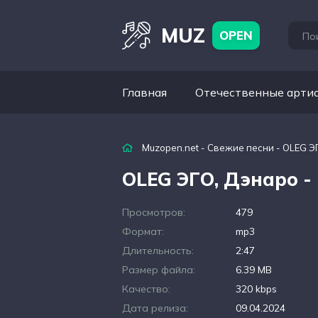
MUZ
OPEN
Главная
Отечественные арти
Muzopen.net
-
Свежие песни
- OLEG Э
OLEG ЭГО, Дэнаро -
Просмотров:
479
Формат:
mp3
Длительность:
2:47
Размер файла:
6.39 MB
Качество:
320 kbps
Дата релиза:
09.04.2024