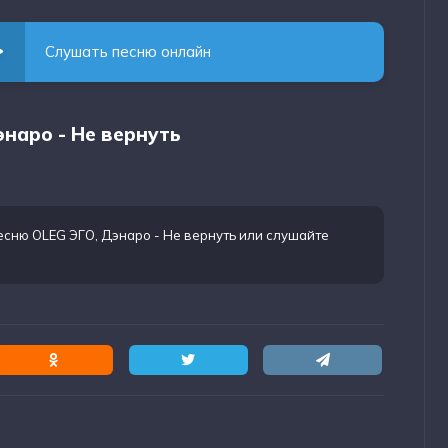
Слушать песню онлайн
энаро - Не вернуть
есню OLEG ЭГО, Дэнаро - Не вернуть
или слушайте