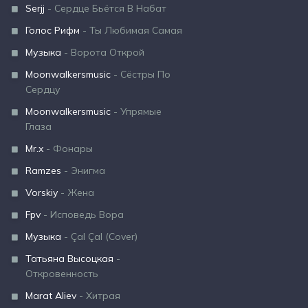
Serjj
- Сердце Бьётся В Набат
Голос Рифм
- Ты Любимая Самая
Музыка
- Ворота Открой
Moonwalkersmusic
- Сёстры По
Сердцу
Moonwalkersmusic
- Упрямые
Глаза
Mr.x
- Фонары
Ramzes
- Энигма
Vorskiy
- Жена
Fpv
- Исповедь Вора
Музыка
- Çal Çal (Cover)
Татьяна Высоцкая
-
Откровенность
Marat Aliev
- Хитрая