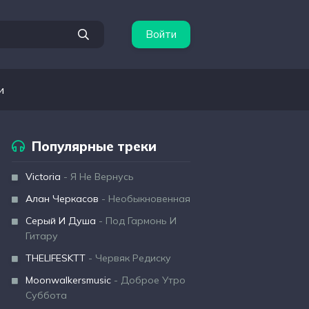
Войти
и
Популярные треки
Victoria
- Я Не Вернусь
Алан Черкасов
- Необыкновенная
Серый И Душа
- Под Гармонь И
Гитару
THELIFESKTT
- Червяк Редиску
Moonwalkersmusic
- Доброе Утро
Суббота