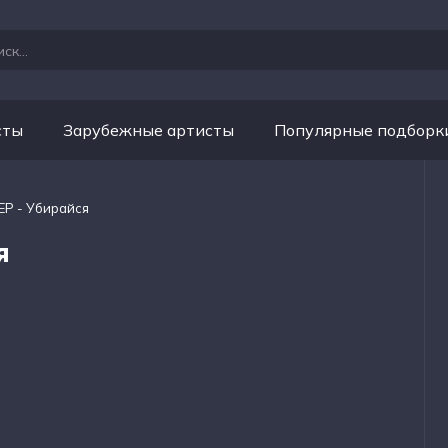
сты
Зарубежные артисты
Популярные подборк
Р - Убирайся
я