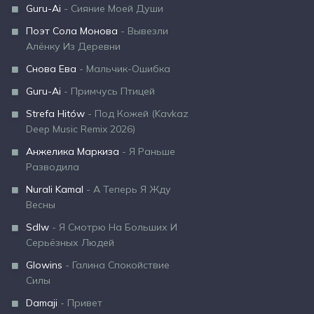
Guru-Ai
- Сияние Моей Души
Поэт Сола Монова
- Вывезли
Алёнку Из Деревни
Снова Ева
- Мальчик-Ошибка
Guru-Ai
- Примчусь Птицей
Strefa Hitów
- Под Кожей (Kavkaz
Deep Music Remix 2026)
Анжелика Маркиза
- Я Раньше
Разводила
Nurali Kamal
- А Теперь Я Жду
Весны
Sdlw
- Я Смотрю На Больших И
Серьёзных Людей
Glowins
- Галина Спокойствие
Силы
Damaji
- Привет