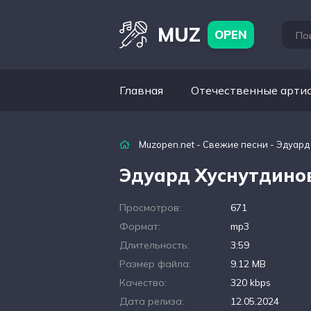
MUZ
OPEN
Главная
Отечественные арти
Muzopen.net
-
Свежие песни
- Эдуард
Эдуард Хуснутдинов
Просмотров:
671
Формат:
mp3
Длительность:
3:59
Размер файла:
9.12 MB
Качество:
320 kbps
Дата релиза:
12.05.2024