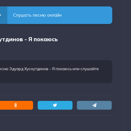
Слушать песню онлайн
утдинов - Я покаюсь
есню Эдуард Хуснутдинов - Я покаюсь
или слушайте