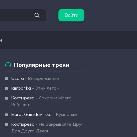
Войти
и
Популярные треки
Uzora
- Вневремменно
lampa4ka
- Этим летом
Костырева
- Сохрани Моего
Ребёнка
Murat Gamidov, Isko
- Кумаришь
Костырева
- Не Закрывайте Друг
Для Друга Двери