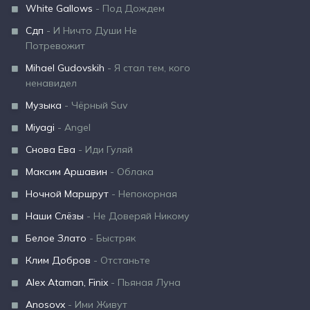
White Gallows
- Под Дождем
Сдп
- И Ничто Души Не
Потревожит
Mihael Gudovskih
- Я стал тем, кого
ненавидел
Музыка
- Чёрный Suv
Miyagi
- Angel
Снова Ева
- Иди Гуляй
Максим Аршавин
- Облака
Ночной Маршрут
- Непокорная
Наши Слёзы
- Не Доверяй Никому
Белое Злато
- Быстряк
Клим Добров
- Отстаньте
Alex Ataman, Finix
- Пьяная Луна
Anosovx
- Ими Живут