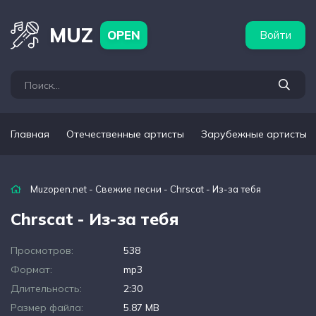
бежные артисты
Популярные подборки
MUZ
OPEN
Войти
Главная
Отечественные артисты
Зарубежные артисты
Muzopen.net
-
Свежие песни
- Chrscat - Из-за тебя
Chrscat - Из-за тебя
Просмотров:
538
Формат:
mp3
Длительность:
2:30
Размер файла:
5.87 MB