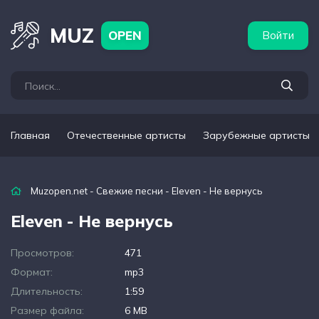
бежные артисты
Популярные подборки
MUZ
OPEN
Войти
Главная
Отечественные артисты
Зарубежные артисты
Muzopen.net
-
Свежие песни
- Eleven - Не вернусь
Eleven - Не вернусь
Просмотров:
471
Формат:
mp3
Длительность:
1:59
Размер файла:
6 MB