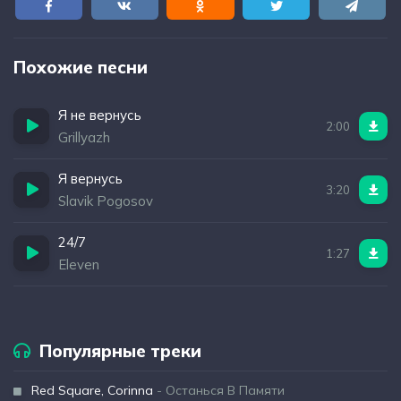
Похожие песни
Я не вернусь
2:00
Grillyazh
Я вернусь
3:20
Slavik Pogosov
24/7
1:27
Eleven
Популярные треки
Red Square, Corinna
- Останься В Памяти