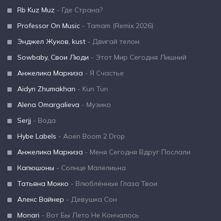
Rb Kuz Muz
- Где Страна?
Professor On Music
- Tamam (Remix 2026)
Энджел Жуков, kust
- Двигай телом
Sowbaby, Свои Люди
- Этот Мир Сегодня Лишний
Анжелика Маркиза
- Я Счастье
Aidyn Zhumakhan
- Kun Tun
Alena Omargalieva
- Музико
Serjj
- Вода
Hybe Labels
- Aoen Boom 2 Drop
Анжелика Маркиза
- Меня Сегодня Вдруг Послали
Капюшоны
- Солнце Малелиьна
Татьяна Мокко
- Влюблённые Глаза Твои
Алекс Вайнер
- Девушка Сон
Monari
- Вот Бы Лето Не Кончалось