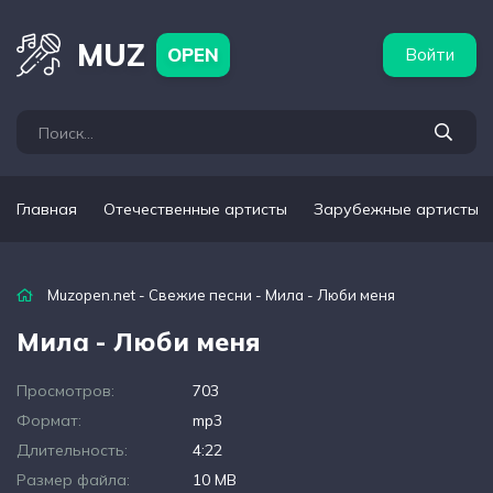
бежные артисты
Популярные подборки
MUZ
OPEN
Войти
Главная
Отечественные артисты
Зарубежные артисты
Muzopen.net
-
Свежие песни
- Мила - Люби меня
Мила - Люби меня
Просмотров:
703
Формат:
mp3
Длительность:
4:22
Размер файла:
10 MB