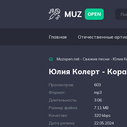
MUZ
OPEN
Главная
Отечественные арти
Muzopen.net
-
Свежие песни
- Юлия К
Юлия Колерт - Кор
Просмотров:
603
Формат:
mp3
Длительность:
3:06
Размер файла:
7.11 MB
Качество:
320 kbps
Дата релиза:
22.05.2024