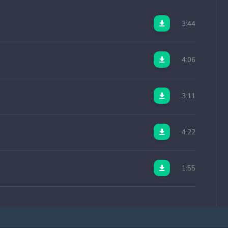
3:44
4:06
3:11
4:22
1:55