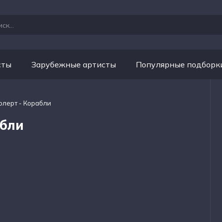
сты
Зарубежные артисты
Популярные подборк
олерт - Корабли
абли