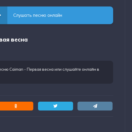
Слушать песню онлайн
рвая весна
есню Caiman - Первая весна
или слушайте онлайн в