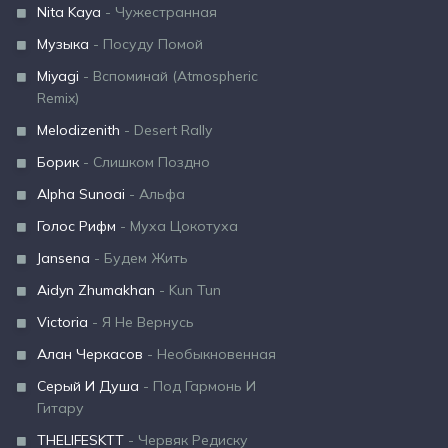
Nita Kaya
- Чужестранная
Музыка
- Посуду Помой
Miyagi
- Вспоминай (Atmospheric
Remix)
Melodizenith
- Desert Rally
Борик
- Слишком Поздно
Alpha Sunoai
- Альфа
Голос Рифм
- Муха Цокотуха
Jansena
- Будем Жить
Aidyn Zhumakhan
- Kun Tun
Victoria
- Я Не Вернусь
Алан Черкасов
- Необыкновенная
Серый И Душа
- Под Гармонь И
Гитару
THELIFESKTT
- Червяк Редиску