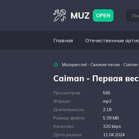
MUZ
OPEN
Главная
Отечественные арти
Muzopen.net
-
Свежие песни
- Caiman
Caiman - Первая ве
Просмотров:
565
Формат:
mp3
Длительность:
2:18
Размер файла:
5.39 MB
Качество:
320 kbps
Дата релиза:
11.04.2024