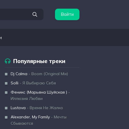
Войти
и
Популярные треки
Dj Calma
- Boom (Original Mix)
Solli
- Я Выбираю Себя
Феникс (Марьяна Шуйская )
-
Иллюзия Любви
Lustova
- Время Не Жалко
Alexander, My Family
- Мечты
Сбываются