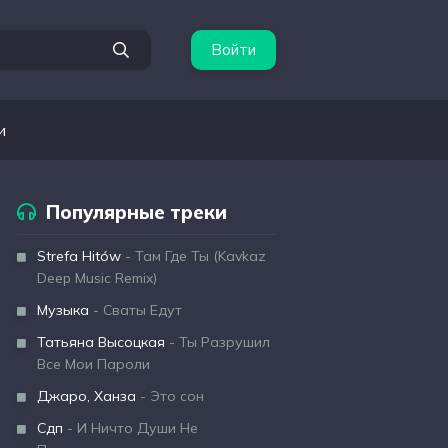
Войти
и
Популярные треки
Strefa Hitów
- Там Где Ты (Kavkaz
Deep Music Remix)
Музыка
- Сваты Едут
Татьяна Высоцкая
- Ты Разрушил
Все Мои Пароли
Джаро, Ханза
- Это сон
Сдп
- И Ничто Души Не