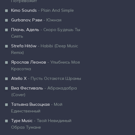
Потревожит
Kimo Sounds
- Plain And Simple
Gurbanov, Рэви
- Южная
Плачь, Адель
- Скоро Будешь Ты
Сиять
Strefa Hitów
- Habibi (Deep Music
Remix)
Ярослав Леонов
- Улыбнись Моя
Красотка
Atello X
- Пусть Остаются Шрамы
Виа Фестиваль
- Абракадабра
(Cover)
Татьяна Высоцкая
- Мой
Единственный
Type Music
- Твой Невидимый
Образ Тумане