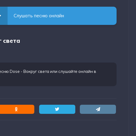
Слушать песню онлайн
г света
есню Dose - Вокруг света
или слушайте онлайн в