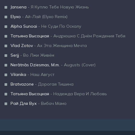
Jansena
- Я Куплю Тебе Новую Жизнь
Elyxo
- Ай-Лай (Elyxo Remix)
Alpha Sunoai
- Не Суди По Оскалу
Татьяна Высоцкая
- Андрюшка С Днём Рождения Тебя
Vlad Zotov
- Ах Эта Женщина Мечта
Serjj
- Во Лжи Живём
Nerātnās Dziesmas, M.m.
- Augusts (Cover)
Vilanika
- Наш Август
Bratvazone
- Дорогая Тишина
Татьяна Высоцкая
- Надежда Вера И Любовь
Рай Для Вух
- Вибач Мамо