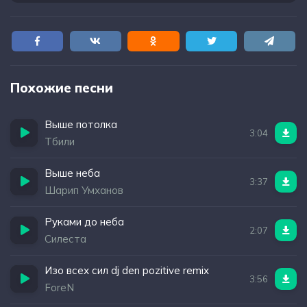
Похожие песни
Выше потолка
3:04
Тбили
Выше неба
3:37
Шарип Умханов
Руками до неба
2:07
Силеста
Изо всех сил dj den pozitive remix
3:56
ForeN