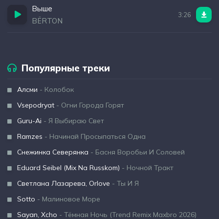
Выше
3:26
BЁRTON
Популярные треки
Алсми
- Колобок
Vsepodryat
- Огни Города Горят
Guru-Ai
- Я Выбираю Свет
Ramzes
- Начинай Просыпаться Одна
Снежинка Северянка
- Басня Воробьи И Соловей
Eduard Seibel (Mix Na Russkom)
- Ночной Тракт
Светлана Лазарева, Orlove
- Ты И Я
Sotto
- Малиновое Море
Sayan, Xcho
- Тёмная Ночь (Trend Remix Maxbro 2026)