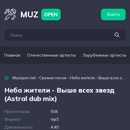
бежные артисты
Популярные подборки
MUZ
OPEN
Войти
Главная
Отечественные артисты
Зарубежные артисты
Muzopen.net
-
Свежие песни
- Неба жители - Выше всех звезд (Astral dub mix)
Неба жители - Выше всех звезд
(Astral dub mix)
Просмотров:
504
Формат:
mp3
Длительность:
4:40