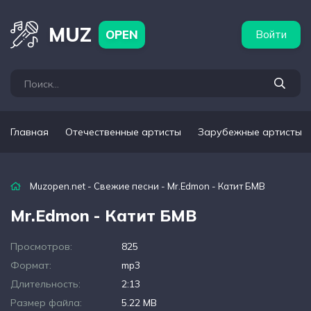
бежные артисты
Популярные подборки
MUZ
OPEN
Войти
Главная
Отечественные артисты
Зарубежные артисты
Muzopen.net
-
Свежие песни
- Mr.Edmon - Катит БМВ
Mr.Edmon - Катит БМВ
Просмотров:
825
Формат:
mp3
Длительность:
2:13
Размер файла:
5.22 MB