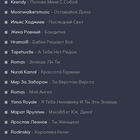
Keendy
- Позови Меня С Собой
Moonwalkersmusic
- Оставайся Дома
Ильяс Хаджиев
- Последний Свет
Жека Ровный
- Бандитка
Hramoi8
- Бабки Решают Всё
Tapehustle
- А Тебя Нет Рядом
Romas
- Знаешь Ли Ты
Nurali Kamal
- Крассота Горянки
Мир За Забором
- За Верстою Верста
Romas
- Мой Ангел
Yana Royale
- Я Тебя Ненавижу И Ты Это Знаешь
Марат Яруллин
- Мэхэббэт Юк, Димэ!
Ярослав Леонов
- Ты Женщина
Rodinskiy
- Королева Ночи