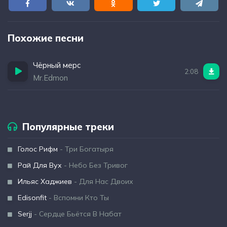
Похожие песни
Чёрный мерс
2:08
Mr.Edmon
Популярные треки
Голос Рифм
- Три Богатыря
Рай Для Вух
- Небо Без Тривог
Ильяс Хаджиев
- Для Нас Двоих
Edisonfit
- Вспомни Кто Ты
Serjj
- Сердце Бьётся В Набат