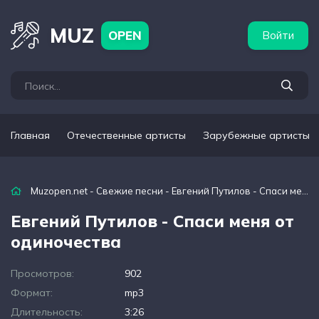
бежные артисты
Популярные подборки
MUZ
OPEN
Войти
Главная
Отечественные артисты
Зарубежные артисты
Muzopen.net
-
Свежие песни
- Евгений Путилов - Спаси меня от одиночества
Евгений Путилов - Спаси меня от
одиночества
Просмотров:
902
Формат:
mp3
Длительность:
3:26