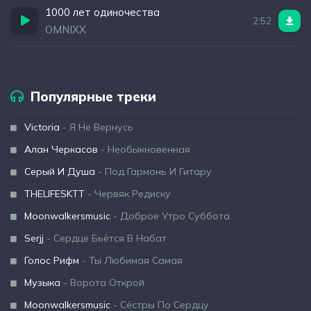
1000 лет одиночества
2:52
OMNIXX
Популярные треки
Victoria
- Я Не Вернусь
Алан Черкасов
- Необыкновенная
Серый И Душа
- Под Гармонь И Гитару
THELIFESKTT
- Червяк Редиску
Moonwalkersmusic
- Доброе Утро Суббота
Serjj
- Сердце Бьётся В Набат
Голос Рифм
- Ты Любимая Самая
Музыка
- Ворота Открой
Moonwalkersmusic
- Сёстры По Сердцу