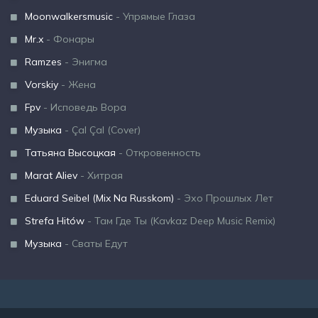
Moonwalkersmusic
- Упрямые Глаза
Mr.x
- Фонары
Ramzes
- Энигма
Vorskiy
- Жена
Fpv
- Исповедь Вора
Музыка
- Çal Çal (Cover)
Татьяна Высоцкая
- Откровенность
Marat Aliev
- Хитрая
Eduard Seibel (Mix Na Russkom)
- Эхо Прошлых Лет
Strefa Hitów
- Там Где Ты (Kavkaz Deep Music Remix)
Музыка
- Сваты Едут