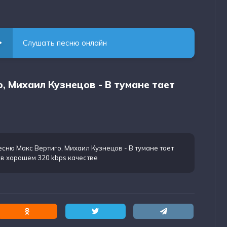
Слушать песню онлайн
о, Михаил Кузнецов - В тумане тает
есню Макс Вертиго, Михаил Кузнецов - В тумане тает
в хорошем 320 kbps качестве