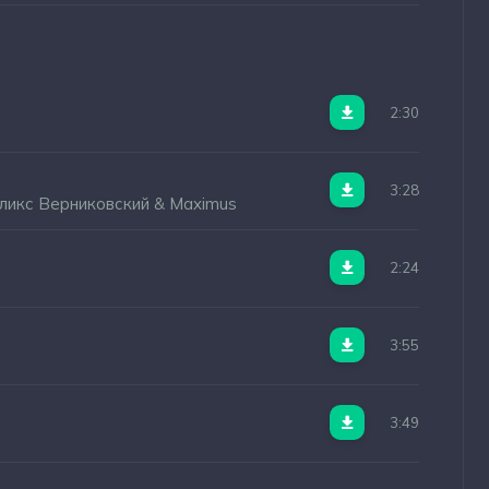
2:30
3:28
еликс Верниковский & Maximus
2:24
3:55
3:49