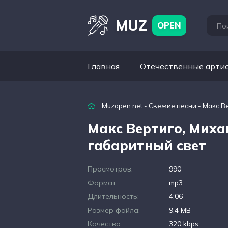
MUZ
OPEN
Главная
Отечественные арти
Muzopen.net
-
Свежие песни
- Макс В
Макс Вертиго, Миха
габаритный свет
Просмотров:
990
Формат:
mp3
Длительность:
4:06
Размер файла:
9.4 MB
Качество:
320 kbps