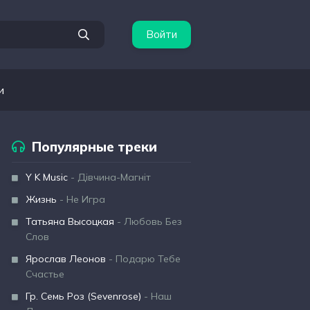
Войти
и
Популярные треки
Y K Music
- Дівчина-Магніт
Жизнь
- Не Игра
Татьяна Высоцкая
- Любовь Без
Слов
Ярослав Леонов
- Подарю Тебе
Счастье
Гр. Семь Роз (Sevenrose)
- Наш