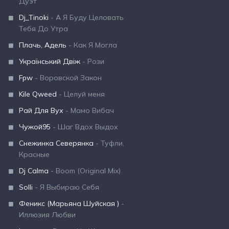
Дуэт
Dj_Tinoki
- А Я Буду Целовать
Тебя До Утра
Плачь, Адель
- Как Я Могла
Український Двіж
- Рози
Fpw
- Воровской Закон
Kile Qweed
- Целуй меня
Рай Для Вух
- Мамо Вибач
Чужой95
- Шаг Вдох Выдох
Снежинка Северянка
- Туфли,
Красные
Dj Calma
- Boom (Original Mix)
Solli
- Я Выбираю Себя
Феникс (Марьяна Шуйская )
-
Иллюзия Любви