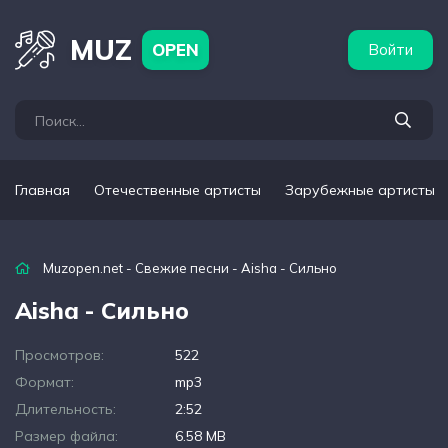
бежные артисты
Популярные подборки
MUZ
OPEN
Войти
Главная
Отечественные артисты
Зарубежные артисты
Muzopen.net
-
Свежие песни
- Aisha - Сильно
Aisha - Сильно
Просмотров:
522
Формат:
mp3
Длительность:
2:52
Размер файла:
6.58 MB