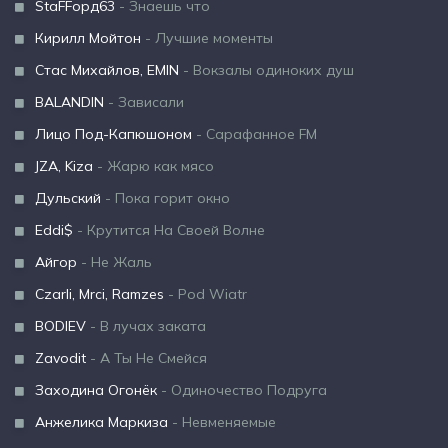
StaFFорд63
- Знаешь что
Кирилл Мойтон
- Лучшие моменты
Стас Михайлов, EMIN
- Вокзалы одиноких душ
BALANDIN
- Зависали
Лицо Под-Капюшоном
- Сарафанное FM
JZA, Kiza
- Жарю как мясо
Дульский
- Пока горит окно
Eddi$
- Крутится На Своей Волне
Айгор
- Не Жаль
Czarli, Mrci, Ramzes
- Pod Wiatr
BODIEV
- В лучах заката
Zavodit
- А Ты Не Смейся
Заходина Огонёк
- Одиночество Подруга
Анжелика Маркиза
- Невменяемые