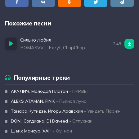
Похожие песни
Сильно любил
2:49
ROMASVVT, Exzyt, ChupChop
Популярные треки
АКУЛИЧ, Молодой Платон
- ПРИВЕТ
ALEKS ATAMAN, FINIK
- Пьяная луна
Тамара Кутидзе, Игорь Аравский
- Увидеть Париж
DONI, Согдиана, DJ Daveed
- Отпускай
Шейх Мансур, ХАН
- Оу, май