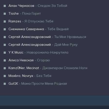
Алан Черкасов
- Следом За Тобой
Tisshe
- Пока Горит
Ramzes
- Я Отпускаю Тебя
Снежинка Северянка
- Тебе Видней
Сергей Александровский
- Ты Мне Нравишься
Сергей Александровский
- Дай Мне Руку
Y K Music
- Наворожила-Накрутила
Алиса Невская
- Сгораю
Kamz0Ner, Mecinat
- Джамперам Сломали Ноги
Maxbro, Novryx
- Без Тебя
Gut1K
- Мама Прости Меня Родная