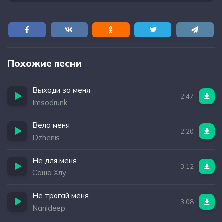
Похожие песни
Выходи за меня
2:47
Imsodrunk
Вела меня
2:20
Dzhenis
Не для меня
3:12
Саша Хлу
Не трогай меня
3:08
Nanideep