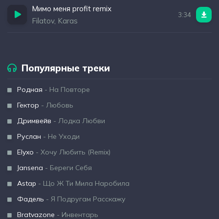
Мимо меня profit remix
3:34
Filatov, Karas
Популярные треки
Родная
- На Повторе
Гектор
- Любовь
Дримвейв
- Лодка Любви
Руслан
- Не Уходи
Elyxo
- Хочу Любить (Remix)
Jansena
- Береги Себя
Astap
- Що Ж Ти Мила Наробила
Фадель
- Я Подругам Расскажу
Bratvazone
- Инвентарь