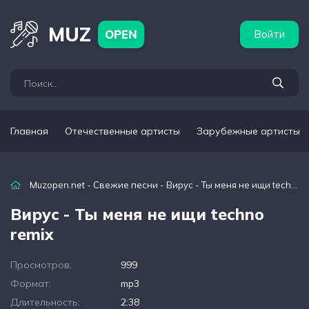
бежные артисты
Популярные подборки
MUZ
OPEN
Войти
Главная
Отечественные артисты
Зарубежные артисты
Muzopen.net
-
Свежие песни
- Вирус - Ты меня не ищи techno remix
Вирус - Ты меня не ищи techno
remix
Просмотров:
999
Формат:
mp3
Длительность:
2:38