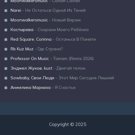
Moonwalkersmusic
- Салам Салам
Narei
- Не Остаться Одной Из Теней
Moonwalkersmusic
- Новый Вираж
Костырева
- Сохрани Моего Ребёнка
Red Square, Corinna
- Останься В Памяти
Rb Kuz Muz
- Где Страна?
Professor On Music
- Tamam (Remix 2026)
Энджел Жуков, kust
- Двигай телом
Sowbaby, Свои Люди
- Этот Мир Сегодня Лишний
Анжелика Маркиза
- Я Счастье
Copyright © 2025