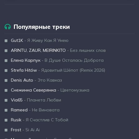
Популярные треки
Gut1K
- Я Живу Как Я Умею
ARINTU, ZAUR, MEIRINKITO
- Без лишних слов
Елена Карпук
- В Душе Осталась Доброта
Strefa Hitów
- Ядовитый Шёпот (Remix 2026)
Denis Auto
- Это Кавказ
Снежинка Северянка
- Цветомузыка
Via65
- Планета Любви
Rameed
- Не Виновата
Rusik
- Я Счастлив С Тобой
Frost
- Si Ai Ai