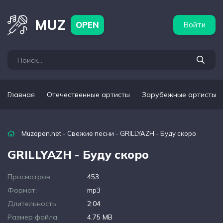
бежные артисты
Популярные подборки
MUZ
OPEN
Войти
Главная
Отечественные артисты
Зарубежные артисты
Muzopen.net
-
Свежие песни
- GRILLYAZH - Буду скоро
GRILLYAZH - Буду скоро
Просмотров:
453
Формат:
mp3
Длительность:
2:04
Размер файла:
4.75 MB