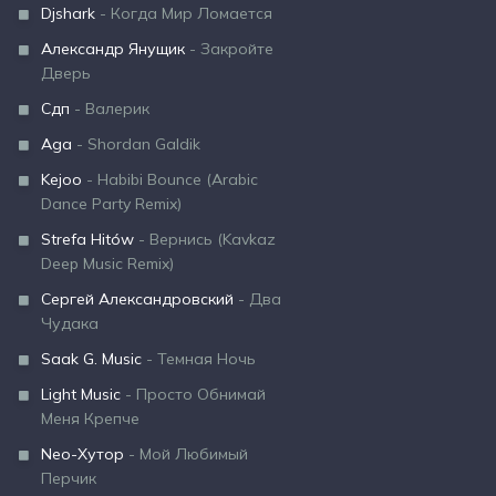
Djshark
- Когда Мир Ломается
Александр Янущик
- Закройте
Дверь
Сдп
- Валерик
Aga
- Shordan Galdik
Kejoo
- Habibi Bounce (Arabic
Dance Party Remix)
Strefa Hitów
- Вернись (Kavkaz
Deep Music Remix)
Сергей Александровский
- Два
Чудака
Saak G. Music
- Темная Ночь
Light Music
- Просто Обнимай
Меня Крепче
Neo-Хутор
- Мой Любимый
Перчик