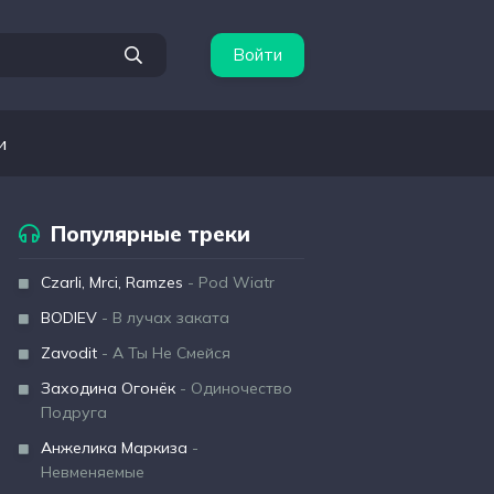
Войти
и
Популярные треки
Czarli, Mrci, Ramzes
- Pod Wiatr
BODIEV
- В лучах заката
Zavodit
- А Ты Не Смейся
Заходина Огонёк
- Одиночество
Подруга
Анжелика Маркиза
-
Невменяемые