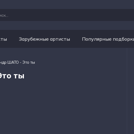
сты
Зарубежные артисты
Популярные подборк
ндр ШАТО - Это ты
Это ты