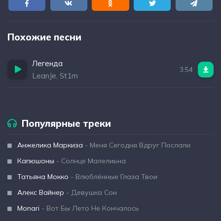
Похожие песни
Легенда
3:54
LeanJe, St1m
Популярные треки
Анжелика Маркиза
- Меня Сегодня Вдруг Послали
Капюшоны
- Солнце Малелиьна
Татьяна Мокко
- Влюблённые Глаза Твои
Алекс Вайнер
- Девушка Сон
Monari
- Вот Бы Лето Не Кончалось