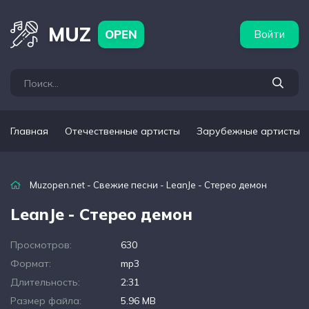
бежные артисты
Популярные подборки
MUZ
OPEN
Войти
Главная
Отечественные артисты
Зарубежные артисты
Muzopen.net
-
Свежие песни
- LeanJe - Стерео демон
LeanJe - Стерео демон
Просмотров:
630
Формат:
mp3
Длительность:
2:31
Размер файла:
5.96 MB