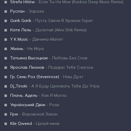
Strefa Hitów
- Если Ты На Моя (Kavkaz Deep Music Remix)
Руслан
- Зараза
Garik Garik
- Пусть Свечи В Храмах Горят
Катя Лель
- Долетай (Alex Shik Remix)
Y K Music
- Дівчина-Магніт
Жизнь
- Не Игра
Татьяна Высоцкая
- Любовь Без Слов
Ярослав Леонов
- Подарю Тебе Счастье
Гр. Семь Роз (Sevenrose)
- Наш Дуэт
Dj_Tinoki
- А Я Буду Целовать Тебя До Утра
Плачь, Адель
- Как Я Могла
Український Двіж
- Рози
Fpw
- Воровской Закон
Kile Qweed
- Целуй меня