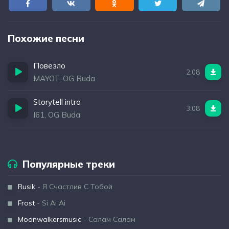
Похожие песни
Повезло
2:08
MAYOT, OG Buda
Storytell intro
3:08
I61, OG Buda
Популярные треки
Rusik
- Я Счастлив С Тобой
Frost
- Si Ai Ai
Moonwalkersmusic
- Салам Салам