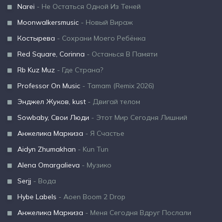
Narei
- Не Остаться Одной Из Теней
Moonwalkersmusic
- Новый Вираж
Костырева
- Сохрани Моего Ребёнка
Red Square, Corinna
- Останься В Памяти
Rb Kuz Muz
- Где Страна?
Professor On Music
- Tamam (Remix 2026)
Энджел Жуков, kust
- Двигай телом
Sowbaby, Свои Люди
- Этот Мир Сегодня Лишний
Анжелика Маркиза
- Я Счастье
Aidyn Zhumakhan
- Kun Tun
Alena Omargalieva
- Музико
Serjj
- Вода
Hybe Labels
- Aoen Boom 2 Drop
Анжелика Маркиза
- Меня Сегодня Вдруг Послали