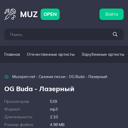
бежные артисты
Популярные подборки
MUZ
OPEN
Войти
Главная
Отечественные артисты
Зарубежные артисты
Muzopen.net
-
Свежие песни
- OG Buda - Лазерный
OG Buda - Лазерный
Просмотров:
539
Формат:
mp3
Длительность:
2:10
Размер файла:
4.98 MB