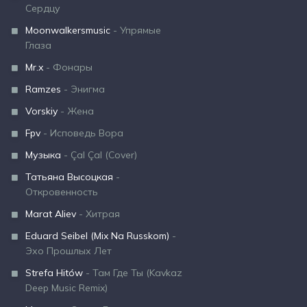
Сердцу
Moonwalkersmusic
- Упрямые
Глаза
Mr.x
- Фонары
Ramzes
- Энигма
Vorskiy
- Жена
Fpv
- Исповедь Вора
Музыка
- Çal Çal (Cover)
Татьяна Высоцкая
-
Откровенность
Marat Aliev
- Хитрая
Eduard Seibel (Mix Na Russkom)
-
Эхо Прошлых Лет
Strefa Hitów
- Там Где Ты (Kavkaz
Deep Music Remix)