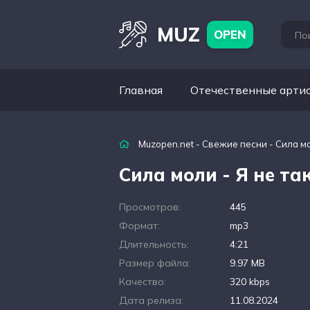
MUZ
OPEN
Главная
Отечественные арти
Muzopen.net
-
Свежие песни
- Сила мо
Сила моли - Я не та
Просмотров:
445
Формат:
mp3
Длительность:
4:21
Размер файла:
9.97 MB
Качество:
320 kbps
Дата релиза:
11.08.2024