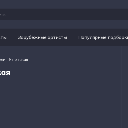
сты
Зарубежные артисты
Популярные подборк
ли - Я не такая
кая