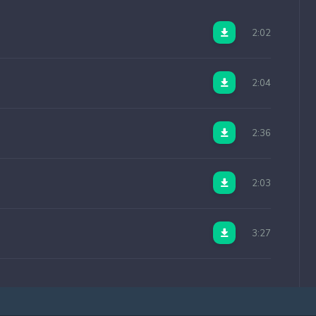
2:02
2:04
2:36
2:03
3:27