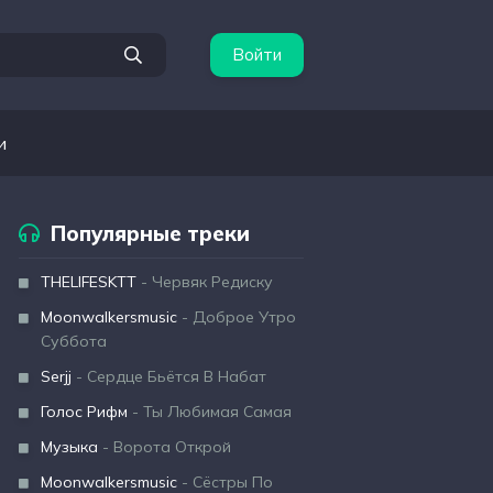
Войти
и
Популярные треки
THELIFESKTT
- Червяк Редиску
Moonwalkersmusic
- Доброе Утро
Суббота
Serjj
- Сердце Бьётся В Набат
Голос Рифм
- Ты Любимая Самая
Музыка
- Ворота Открой
Moonwalkersmusic
- Сёстры По