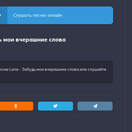
Слушать песню онлайн
дь мои вчерашние слова
есню Luna - Забудь мои вчерашние слова
или слушайте