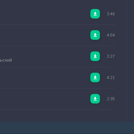
3:46
4:04
3:27
ьский
4:21
2:35