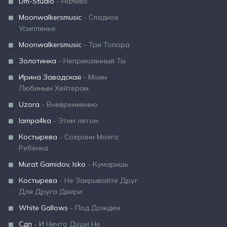
Dm-Studio
- Налево
Moonwalkersmusic
- Сладкое
Усыпленье
Moonwalkersmusic
- Три Топора
Золотинка
- Неприкаянный Ты
Ирина Завадская
- Моим
Любимым Хейтерам
Uzora
- Вневремменно
lampa4ka
- Этим летом
Костырева
- Сохрани Моего
Ребёнка
Murat Gamidov, Isko
- Кумаришь
Костырева
- Не Закрывайте Друг
Для Друга Двери
White Gallows
- Под Дождем
Сдп
- И Ничто Души Не