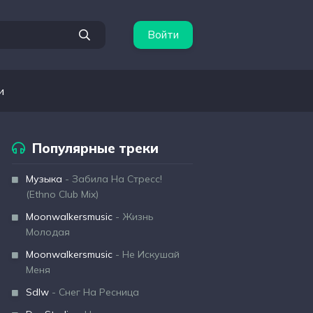
Войти
и
Популярные треки
Музыка
- Забила На Стресс!
(Ethno Club Mix)
Moonwalkersmusic
- Жизнь
Молодая
Moonwalkersmusic
- Не Искушай
Меня
Sdlw
- Снег На Ресница