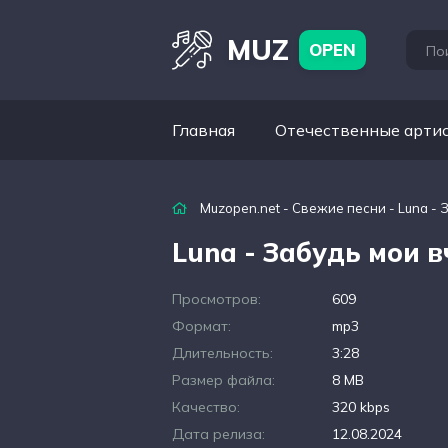
MUZ
OPEN
Главная
Отечественные арти
Muzopen.net
-
Свежие песни
- Luna -
Luna - Забудь мои 
Просмотров:
609
Формат:
mp3
Длительность:
3:28
Размер файла:
8 MB
Качество:
320 kbps
Дата релиза:
12.08.2024