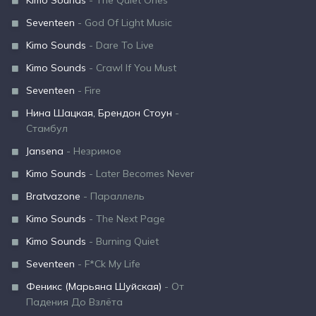
Kimo Sounds
- The Quiet Ones
Seventeen
- God Of Light Music
Kimo Sounds
- Dare To Live
Kimo Sounds
- Crawl If You Must
Seventeen
- Fire
Нина Шацкая, Брендон Стоун
-
Стамбул
Jansena
- Незримое
Kimo Sounds
- Later Becomes Never
Bratvazone
- Параллель
Kimo Sounds
- The Next Page
Kimo Sounds
- Burning Quiet
Seventeen
- F*Ck My Life
Феникс (Марьяна Шуйская)
- От
Падения До Взлёта