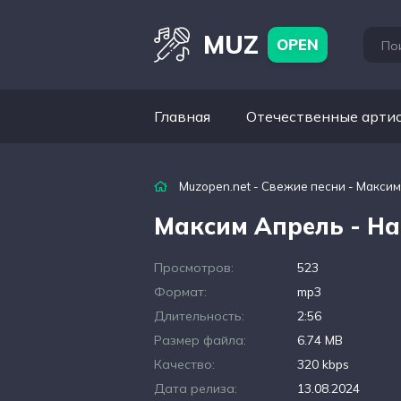
MUZ
OPEN
Главная
Отечественные арти
Muzopen.net
-
Свежие песни
- Максим
Максим Апрель - На
Просмотров:
523
Формат:
mp3
Длительность:
2:56
Размер файла:
6.74 MB
Качество:
320 kbps
Дата релиза:
13.08.2024