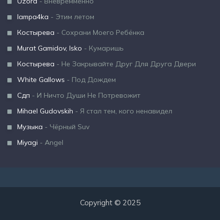
Uzora
- Вневремменно
lampa4ka
- Этим летом
Костырева
- Сохрани Моего Ребёнка
Murat Gamidov, Isko
- Кумаришь
Костырева
- Не Закрывайте Друг Для Друга Двери
White Gallows
- Под Дождем
Сдп
- И Ничто Души Не Потревожит
Mihael Gudovskih
- Я стал тем, кого ненавидел
Музыка
- Чёрный Suv
Miyagi
- Angel
Copyright © 2025