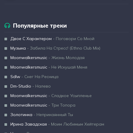
Популярные треки
Двое С Характером
- Поговори Со Мной
Музыка
- Забила На Стресс! (Ethno Club Mix)
Moonwalkersmusic
- Жизнь Молодая
Moonwalkersmusic
- Не Искушай Меня
Sdlw
- Снег На Ресница
Dm-Studio
- Налево
Moonwalkersmusic
- Сладкое Усыпленье
Moonwalkersmusic
- Три Топора
Золотинка
- Неприкаянный Ты
Ирина Завадская
- Моим Любимым Хейтерам