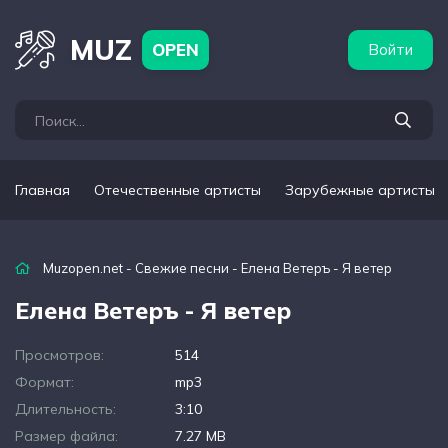
бежные артисты
Популярные подборки
MUZ
OPEN
Войти
Главная
Отечественные артисты
Зарубежные артисты
Muzopen.net
-
Свежие песни
- Елена Ветеръ - Я ветер
Елена Ветеръ - Я ветер
Просмотров:
514
Формат:
mp3
Длительность:
3:10
Размер файла:
7.27 MB