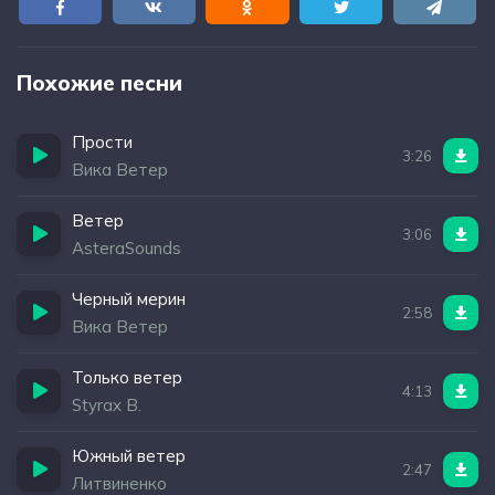
Похожие песни
Прости
3:26
Вика Ветер
Ветер
3:06
AsteraSounds
Черный мерин
2:58
Вика Ветер
Только ветер
4:13
Styrax B.
Южный ветер
2:47
Литвиненко