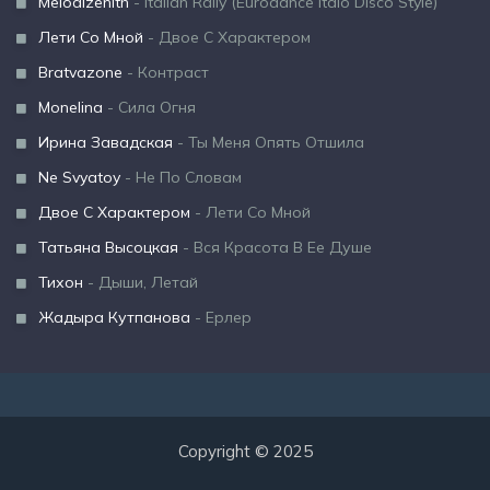
Melodizenith
- Italian Rally (Eurodance Italo Disco Style)
Лети Со Мной
- Двое С Характером
Bratvazone
- Контраст
Monelina
- Сила Огня
Ирина Завадская
- Ты Меня Опять Отшила
Ne Svyatoy
- Не По Словам
Двое С Характером
- Лети Со Мной
Татьяна Высоцкая
- Вся Красота В Ее Душе
Тихон
- Дыши, Летай
Жадыра Кутпанова
- Ерлер
Copyright © 2025