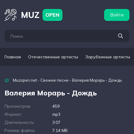
бежные артисты
Популярные подборки
MUZ
OPEN
Войти
Главная
Отечественные артисты
Зарубежные артисты
Muzopen.net
-
Свежие песни
- Валерия Морарь - Дождь
Валерия Морарь - Дождь
Просмотров:
459
Формат:
mp3
Длительность:
3:07
Размер файла:
7.14 MB