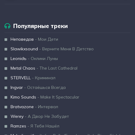
Популярные треки
Неповедов
- Мои Дети
Slawikxsound
- Верните Меня В Детство
Leonidъ
- Оклики Луны
Metal Chaos
- The Last Cathedral
STERVELL
- Криминал
Ingvar
- Остаёшься Всегда
Kimo Sounds
- Make It Spectacular
Bratvazone
- Интервал
Werey
- А Двор Не Забудет
Ramzes
- Я Тебя Нашёл