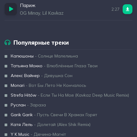
Париж
2:27
OG Minay, Lil Kavkaz
Популярные треки
Капюшоны
- Солнце Малелиьна
Татьяна Мокко
- Влюблённые Глаза Твои
Алекс Вайнер
- Девушка Сон
Monari
- Вот Бы Лето Не Кончалось
Strefa Hitów
- Если Ты На Моя (Kavkaz Deep Music Remix)
Руслан
- Зараза
Garik Garik
- Пусть Свечи В Храмах Горят
Катя Лель
- Долетай (Alex Shik Remix)
Y K Music
- Дівчина-Магніт