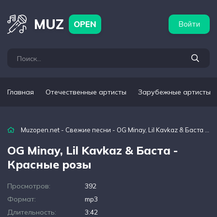
бежные артисты
Популярные подборки
MUZ
OPEN
Войти
Главная
Отечественные артисты
Зарубежные артисты
Muzopen.net
-
Свежие песни
- OG Minay, Lil Kavkaz & Баста - Красные розы
OG Minay, Lil Kavkaz & Баста -
Красные розы
Просмотров:
392
Формат:
mp3
Длительность:
3:42