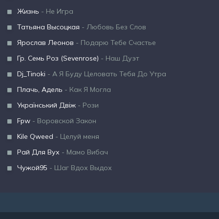
Жизнь
- Не Игра
Татьяна Высоцкая
- Любовь Без Слов
Ярослав Леонов
- Подарю Тебе Счастье
Гр. Семь Роз (Sevenrose)
- Наш Дуэт
Dj_Tinoki
- А Я Буду Целовать Тебя До Утра
Плачь, Адель
- Как Я Могла
Український Двіж
- Рози
Fpw
- Воровской Закон
Kile Qweed
- Целуй меня
Рай Для Вух
- Мамо Вибач
Чужой95
- Шаг Вдох Выдох