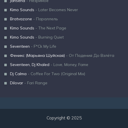
Jansena
- Незримое
Kimo Sounds
- Later Becomes Never
Bratvazone
- Параллель
Kimo Sounds
- The Next Page
Kimo Sounds
- Burning Quiet
Seventeen
- F*Ck My Life
Феникс (Марьяна Шуйская)
- От Падения До Взлёта
Seventeen, Dj Khaled
- Love, Money, Fame
Dj Calma
- Coffee For Two (Original Mix)
Dilovar
- Fari Range
Copyright © 2025