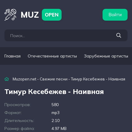
бежные артисты
Популярные подборки
MUZ
OPEN
Войти
Главная
Отечественные артисты
Зарубежные артисты
Muzopen.net
-
Свежие песни
- Тимур Кесебежев - Наивная
Тимур Кесебежев - Наивная
Просмотров:
580
Формат:
mp3
Длительность:
2:10
Размер файла:
4.97 MB