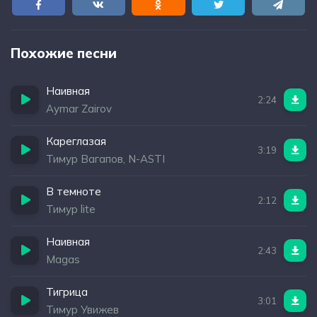
Похожие песни
Наивная
2:24
Aymar Zairov
Кареглазая
3:19
Тимур Вагапов, N-ASTI
В темноте
2:12
Тимур lite
Наивная
2:43
Magas
Тигрица
3:01
Тимур Увижев