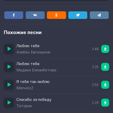
Похожие песни
Люблю тебя
3:48
Алибек Евгажуков
Люблю тебя
3:25
Медина Елманбетова
Я тебя так люблю
2:55
ManveizZ
Спасибо за победу
2:29
Татарин