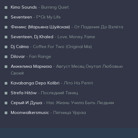
Kimo Sounds
- Burning Quiet
Seventeen
- F*Ck My Life
Феникс (Марьяна Шуйская)
- От Падения До Взлёта
Seventeen, Dj Khaled
- Love, Money, Fame
Dj Calma
- Coffee For Two (Original Mix)
Dilovar
- Fari Range
Анжелика Маркиза
- Август Месяц Окутал Любовью
Своей
Kavabanga Depo Kolibri
- Літо На Репіті
Strefa Hitów
- Последний Танец
Серый И Душа
- Нас Жизнь Учила Быть Людьми
Moonwalkersmusic
- Пятница Урраа