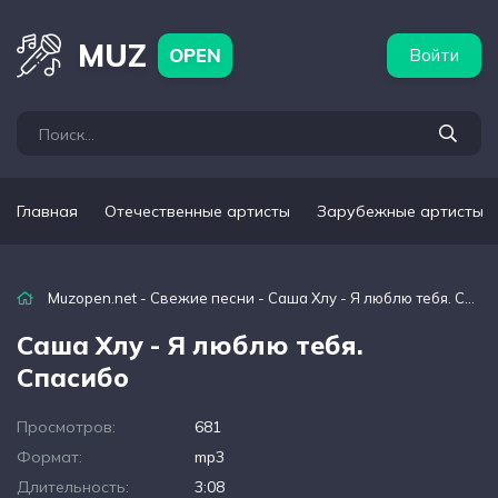
бежные артисты
Популярные подборки
MUZ
OPEN
Войти
Главная
Отечественные артисты
Зарубежные артисты
Muzopen.net
-
Свежие песни
- Саша Хлу - Я люблю тебя. Спасибо
Саша Хлу - Я люблю тебя.
Спасибо
Просмотров:
681
Формат:
mp3
Длительность:
3:08