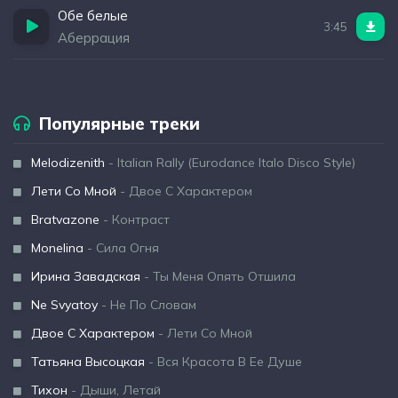
Обе белые
3:45
Аберрация
Популярные треки
Melodizenith
- Italian Rally (Eurodance Italo Disco Style)
Лети Со Мной
- Двое С Характером
Bratvazone
- Контраст
Monelina
- Сила Огня
Ирина Завадская
- Ты Меня Опять Отшила
Ne Svyatoy
- Не По Словам
Двое С Характером
- Лети Со Мной
Татьяна Высоцкая
- Вся Красота В Ее Душе
Тихон
- Дыши, Летай