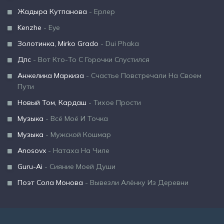
Жадыра Кутпанова
- Ерлер
Kenzhe
- Eye
Золотинка, Mirko Grado
- Dui Phaka
Дпс
- Вот Кто-То С Горочки Спустился
Анжелика Маркиза
- Счастье Повстречали На Своем
Пути
Новый Том, Кардаш
- Тихое Прости
Музыка
- Всё Моё И Точка
Музыка
- Мужской Кошмар
Anosovx
- Натаха На Чиле
Guru-Ai
- Сияние Моей Души
Поэт Сола Монова
- Вывезли Алёнку Из Деревни