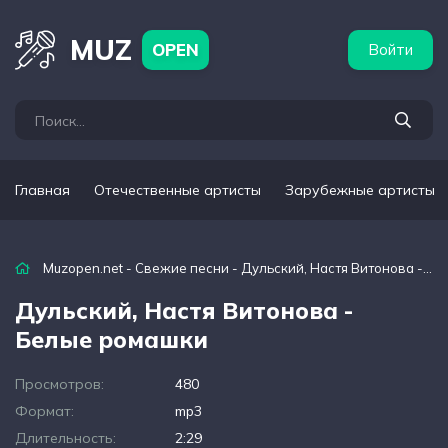
бежные артисты
Популярные подборки
MUZ
OPEN
Войти
Главная
Отечественные артисты
Зарубежные артисты
Muzopen.net
-
Свежие песни
- Дульский, Настя Витонова - Белые ромашки
Дульский, Настя Витонова -
Белые ромашки
Просмотров:
480
Формат:
mp3
Длительность:
2:29