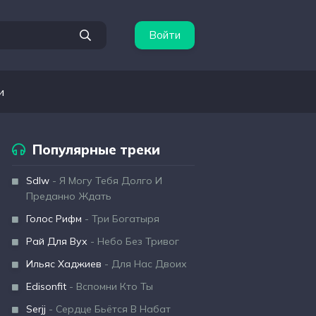
Войти
и
Популярные треки
Sdlw
- Я Могу Тебя Долго И
Преданно Ждать
Голос Рифм
- Три Богатыря
Рай Для Вух
- Небо Без Тривог
Ильяс Хаджиев
- Для Нас Двоих
Edisonfit
- Вспомни Кто Ты
Serjj
- Сердце Бьётся В Набат