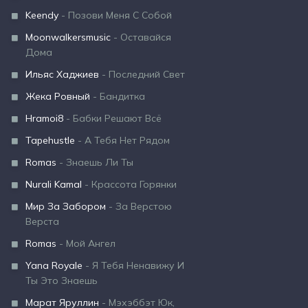
Keendy
- Позови Меня С Собой
Moonwalkersmusic
- Оставайся
Дома
Ильяс Хаджиев
- Последний Свет
Жека Ровный
- Бандитка
Hramoi8
- Бабки Решают Всё
Tapehustle
- А Тебя Нет Рядом
Romas
- Знаешь Ли Ты
Nurali Kamal
- Крассота Горянки
Мир За Забором
- За Верстою
Верста
Romas
- Мой Ангел
Yana Royale
- Я Тебя Ненавижу И
Ты Это Знаешь
Марат Яруллин
- Мэхэббэт Юк,