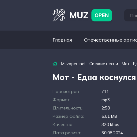
MUZ
OPEN
Главная
Отечественные арти
Muzopen.net
-
Свежие песни
- Мот - Е
Мот - Едва коснулся
Просмотров:
711
Формат:
mp3
Длительность:
2:58
Размер файла:
6.81 MB
Качество:
320 kbps
Дата релиза:
30.08.2024