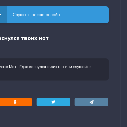
Слушать песню онлайн
оснулся твоих нот
есню Мот - Едва коснулся твоих нот
или слушайте