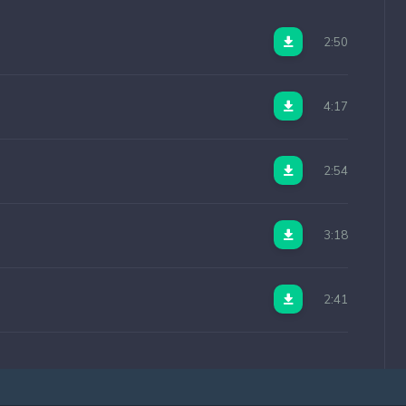
2:50
4:17
2:54
3:18
2:41