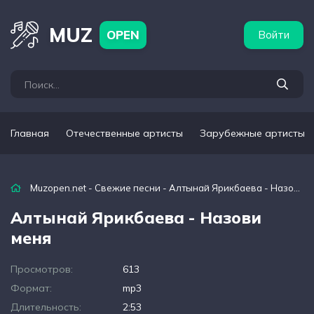
бежные артисты
Популярные подборки
MUZ
OPEN
Войти
Главная
Отечественные артисты
Зарубежные артисты
Muzopen.net
-
Свежие песни
- Алтынай Ярикбаева - Назови меня
Алтынай Ярикбаева - Назови
меня
Просмотров:
613
Формат:
mp3
Длительность:
2:53