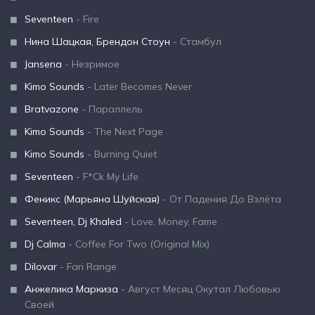
Seventeen
- Fire
Нина Шацкая, Брендон Стоун
- Стамбул
Jansena
- Незримое
Kimo Sounds
- Later Becomes Never
Bratvazone
- Параллель
Kimo Sounds
- The Next Page
Kimo Sounds
- Burning Quiet
Seventeen
- F*Ck My Life
Феникс (Марьяна Шуйская)
- От Падения До Взлёта
Seventeen, Dj Khaled
- Love, Money, Fame
Dj Calma
- Coffee For Two (Original Mix)
Dilovar
- Fari Range
Анжелика Маркиза
- Август Месяц Окутал Любовью
Своей