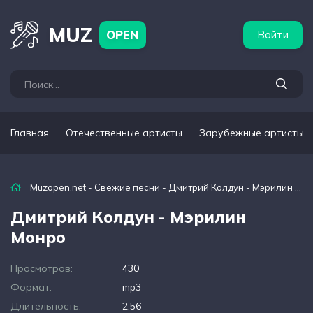
бежные артисты
Популярные подборки
MUZ
OPEN
Войти
Главная
Отечественные артисты
Зарубежные артисты
Muzopen.net
-
Свежие песни
- Дмитрий Колдун - Мэрилин Монро
Дмитрий Колдун - Мэрилин
Монро
Просмотров:
430
Формат:
mp3
Длительность:
2:56