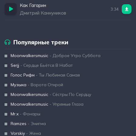
Как Гагарин
3:34
Дмитрий Каннуников
Популярные треки
Moonwalkersmusic
- Доброе Утро Суббота
Serjj
- Сердце Бьётся В Набат
Голос Рифм
- Ты Любимая Самая
Музыка
- Ворота Открой
Moonwalkersmusic
- Сёстры По Сердцу
Moonwalkersmusic
- Упрямые Глаза
Mr.x
- Фонары
Ramzes
- Энигма
Vorskiy
- Жена