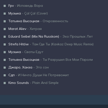
Fpv
- Исповедь Вора
Музыка
- Çal Çal (Cover)
Татьяна Высоцкая
- Откровенность
Marat Aliev
- Хитрая
Eduard Seibel (Mix Na Russkom)
- Эхо Прошлых Лет
Strefa Hitów
- Там Где Ты (Kavkaz Deep Music Remix)
Музыка
- Сваты Едут
Татьяна Высоцкая
- Ты Разрушил Все Мои Пароли
Джаро, Ханза
- Это сон
Сдп
- И Ничто Души Не Потревожит
Kimo Sounds
- Plain And Simple