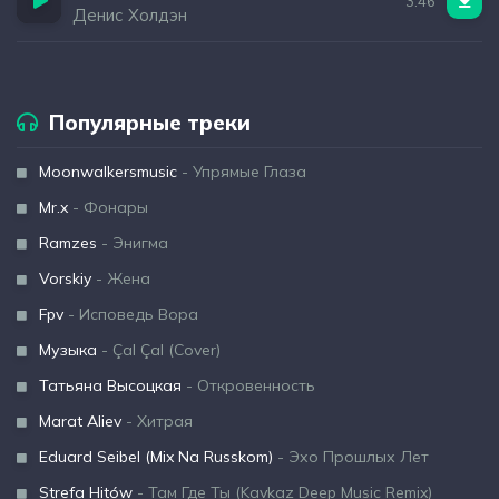
3:46
Денис Холдэн
Популярные треки
Moonwalkersmusic
- Упрямые Глаза
Mr.x
- Фонары
Ramzes
- Энигма
Vorskiy
- Жена
Fpv
- Исповедь Вора
Музыка
- Çal Çal (Cover)
Татьяна Высоцкая
- Откровенность
Marat Aliev
- Хитрая
Eduard Seibel (Mix Na Russkom)
- Эхо Прошлых Лет
Strefa Hitów
- Там Где Ты (Kavkaz Deep Music Remix)