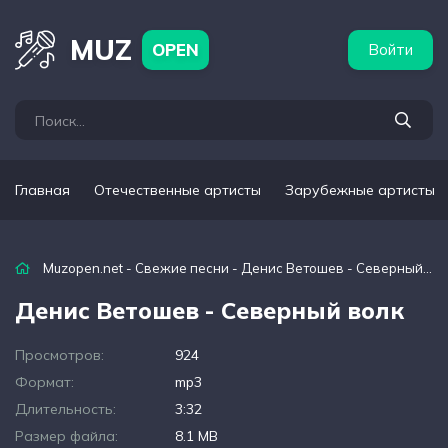
бежные артисты
Популярные подборки
MUZ
OPEN
Войти
Главная
Отечественные артисты
Зарубежные артисты
Muzopen.net
-
Свежие песни
- Денис Ветошев - Северный волк
Денис Ветошев - Северный волк
Просмотров:
924
Формат:
mp3
Длительность:
3:32
Размер файла:
8.1 MB