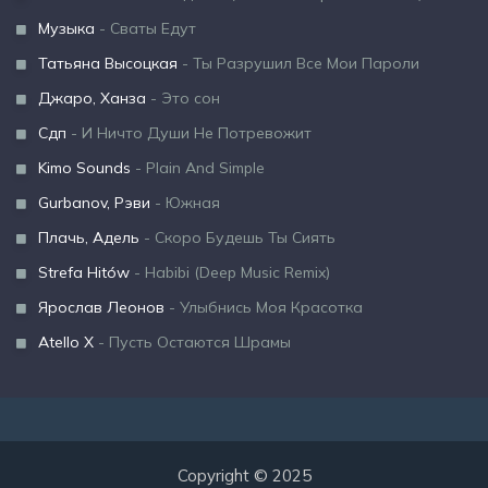
Музыка
- Сваты Едут
Татьяна Высоцкая
- Ты Разрушил Все Мои Пароли
Джаро, Ханза
- Это сон
Сдп
- И Ничто Души Не Потревожит
Kimo Sounds
- Plain And Simple
Gurbanov, Рэви
- Южная
Плачь, Адель
- Скоро Будешь Ты Сиять
Strefa Hitów
- Habibi (Deep Music Remix)
Ярослав Леонов
- Улыбнись Моя Красотка
Atello X
- Пусть Остаются Шрамы
Copyright © 2025