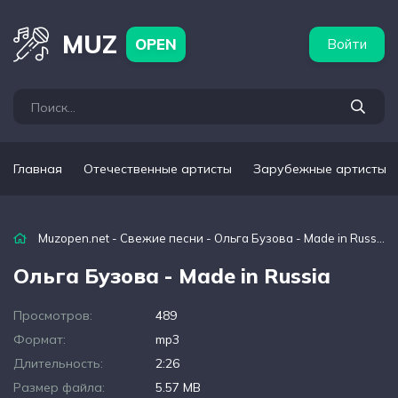
бежные артисты
Популярные подборки
MUZ
OPEN
Войти
Главная
Отечественные артисты
Зарубежные артисты
Muzopen.net
-
Свежие песни
- Ольга Бузова - Made in Russia
Ольга Бузова - Made in Russia
Просмотров:
489
Формат:
mp3
Длительность:
2:26
Размер файла:
5.57 MB