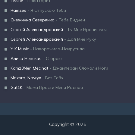
Tisshe
- Пока Горит
Ramzes
- Я Отпускаю Тебя
Снежинка Северянка
- Тебе Видней
Сергей Александровский
- Ты Мне Нравишься
Сергей Александровский
- Дай Мне Руку
Y K Music
- Наворожила-Накрутила
Алиса Невская
- Сгораю
Kamz0Ner, Mecinat
- Джамперам Сломали Ноги
Maxbro, Novryx
- Без Тебя
Gut1K
- Мама Прости Меня Родная
Copyright © 2025