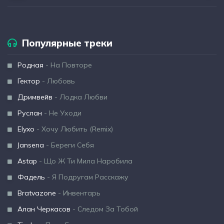
Популярные треки
Родная
- На Повторе
Гектор
- Любовь
Дримвейв
- Лодка Любви
Руслан
- Не Уходи
Elyxo
- Хочу Любить (Remix)
Jansena
- Береги Себя
Astap
- Що Ж Ти Мила Наробила
Фадель
- Я Подругам Расскажу
Bratvazone
- Инвентарь
Алан Черкасов
- Следом За Тобой