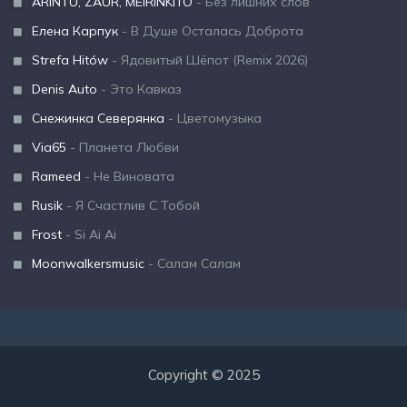
ARINTU, ZAUR, MEIRINKITO
- Без лишних слов
Елена Карпук
- В Душе Осталась Доброта
Strefa Hitów
- Ядовитый Шёпот (Remix 2026)
Denis Auto
- Это Кавказ
Снежинка Северянка
- Цветомузыка
Via65
- Планета Любви
Rameed
- Не Виновата
Rusik
- Я Счастлив С Тобой
Frost
- Si Ai Ai
Moonwalkersmusic
- Салам Салам
Copyright © 2025