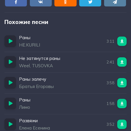
Похожие песни
Раны
3:11
НЕ.KURILI
Не затянутся раны
2:41
Weel, TUSOVKA
Раны залечу
3:58
Братья Егоровы
Раны
1:58
Лимо
Развяжи
3:52
Елена Есенина