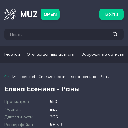
бежные артисты
Популярные подборки
MUZ
OPEN
Войти
Главная
Отечественные артисты
Зарубежные артисты
Muzopen.net
-
Свежие песни
- Елена Есенина - Раны
Елена Есенина - Раны
Просмотров:
550
Формат:
mp3
Длительность:
2:26
Размер файла:
5.6 MB