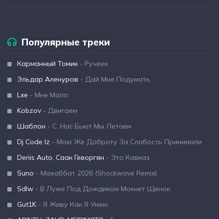
Популярные треки
Карманный Томик
- Ручеек
Эльдар Аленуров
- Дай Мне Подумать
Lxe
- Мне Мало
Kobzov
- Двигаем
Шаблон
- С. Нас Бьют Мы Летаем
Dj Code Iz
- Мою Же Доброту За Слабость Принимали
Denis Auto, Саак Геворгян
- Это Кавказ
Suno
- Махаббат 2026 (Shockwave Remix)
Sdlw
- В Луже Под Дождиком Мокнет Щенок
Gut1K
- Я Живу Как Я Умею