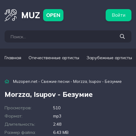
бежные артисты
Популярные подборки
MUZ
OPEN
Войти
Главная
Отечественные артисты
Зарубежные артисты
Muzopen.net
-
Свежие песни
- Morzza, Isupov - Безумие
Morzza, Isupov - Безумие
Просмотров:
510
Формат:
mp3
Длительность:
2:48
Размер файла:
6.43 MB