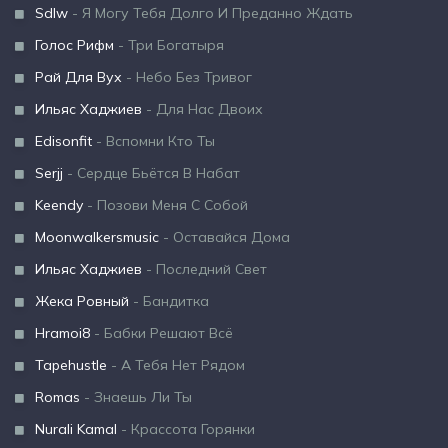
Sdlw
- Я Могу Тебя Долго И Преданно Ждать
Голос Рифм
- Три Богатыря
Рай Для Вух
- Небо Без Тривог
Ильяс Хаджиев
- Для Нас Двоих
Edisonfit
- Вспомни Кто Ты
Serjj
- Сердце Бьётся В Набат
Keendy
- Позови Меня С Собой
Moonwalkersmusic
- Оставайся Дома
Ильяс Хаджиев
- Последний Свет
Жека Ровный
- Бандитка
Hramoi8
- Бабки Решают Всё
Tapehustle
- А Тебя Нет Рядом
Romas
- Знаешь Ли Ты
Nurali Kamal
- Крассота Горянки