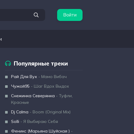
Войти
и
Популярные треки
Рай Для Вух
- Мамо Вибач
Чужой95
- Шаг Вдох Выдох
Снежинка Северянка
- Туфли,
Красные
Dj Calma
- Boom (Original Mix)
Solli
- Я Выбираю Себя
Феникс (Марьяна Шуйская )
-