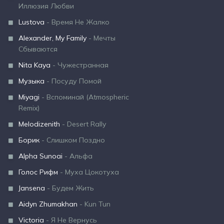
Иллюзия Любви
Lustova
- Время Не Жалко
Alexander, My Family
- Мечты
Сбываются
Nita Kaya
- Чужестранная
Музыка
- Посуду Помой
Miyagi
- Вспоминай (Atmospheric
Remix)
Melodizenith
- Desert Rally
Борик
- Слишком Поздно
Alpha Sunoai
- Альфа
Голос Рифм
- Муха Цокотуха
Jansena
- Будем Жить
Aidyn Zhumakhan
- Kun Tun
Victoria
- Я Не Вернусь