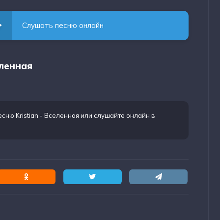
Слушать песню онлайн
еленная
есню Kristian - Вселенная
или слушайте онлайн в