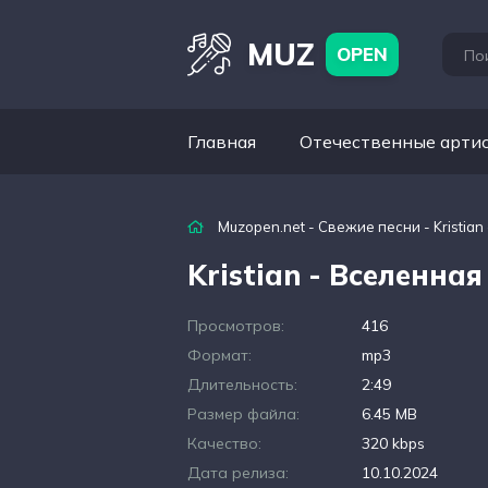
MUZ
OPEN
Главная
Отечественные арти
Muzopen.net
-
Свежие песни
- Kristia
Kristian - Вселенная
Просмотров:
416
Формат:
mp3
Длительность:
2:49
Размер файла:
6.45 MB
Качество:
320 kbps
Дата релиза:
10.10.2024