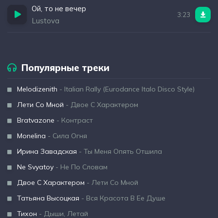
Ой, то не вечер
3:23
Lustova
Популярные треки
Melodizenith
- Italian Rally (Eurodance Italo Disco Style)
Лети Со Мной
- Двое С Характером
Bratvazone
- Контраст
Monelina
- Сила Огня
Ирина Завадская
- Ты Меня Опять Отшила
Ne Svyatoy
- Не По Словам
Двое С Характером
- Лети Со Мной
Татьяна Высоцкая
- Вся Красота В Ее Душе
Тихон
- Дыши, Летай