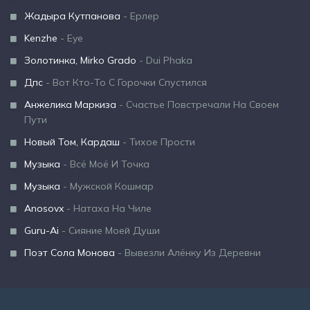
Жадыра Кутпанова
- Ерлер
Kenzhe
- Eye
Золотинка, Mirko Grado
- Dui Phaka
Дпс
- Вот Кто-То С Горочки Спустился
Анжелика Маркиза
- Счастье Повстречали На Своем
Пути
Новый Том, Кардаш
- Тихое Прости
Музыка
- Всё Моё И Точка
Музыка
- Мужской Кошмар
Anosovx
- Натаха На Чиле
Guru-Ai
- Сияние Моей Души
Поэт Сола Монова
- Вывезли Алёнку Из Деревни