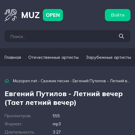
бежные артисты
Популярные подборки
MUZ
OPEN
Войти
Главная
Отечественные артисты
Зарубежные артисты
Muzopen.net
-
Свежие песни
- Евгений Путилов - Летний вечер (Тает летний вечер)
Евгений Путилов - Летний вечер
(Тает летний вечер)
Просмотров:
555
Формат:
mp3
Длительность:
3:27