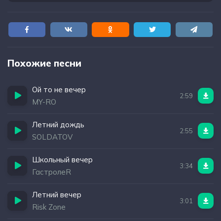
Похожие песни
Ой то не вечер
2:59
MY-RO
Летний дождь
2:55
SOLDATOV
Школьный вечер
3:34
ГастролеR
Летний вечер
3:01
Risk Zone