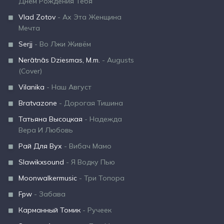
Днём Рождения Тебя
Vlad Zotov
- Ах Эта Женщина
Мечта
Serjj
- Во Лжи Живём
Nerātnās Dziesmas, M.m.
- Augusts
(Cover)
Vilanika
- Наш Август
Bratvazone
- Дорогая Тишина
Татьяна Высоцкая
- Надежда
Вера И Любовь
Рай Для Вух
- Вибач Мамо
Slawikxsound
- Я Водку Пью
Moonwalkermusic
- Три Топора
Fpw
- Забава
Карманный Томик
- Ручеек