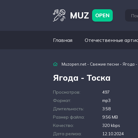
MUZ
OPEN
Главная
Отечественные арти
Muzopen.net
-
Свежие песни
- Ягода -
Ягода - Тоска
Просмотров:
497
Формат:
mp3
Длительность:
3:58
Размер файла:
9.56 MB
Качество:
320 kbps
Дата релиза:
12.10.2024