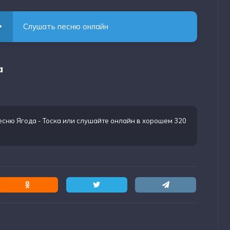
Слушать песню онлайн
а
есню Ягода - Тоска
или слушайте онлайн в хорошем 320