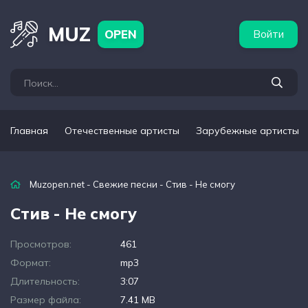
бежные артисты
Популярные подборки
MUZ
OPEN
Войти
Главная
Отечественные артисты
Зарубежные артисты
Muzopen.net
-
Свежие песни
- Стив - Не смогу
Стив - Не смогу
Просмотров:
461
Формат:
mp3
Длительность:
3:07
Размер файла:
7.41 MB