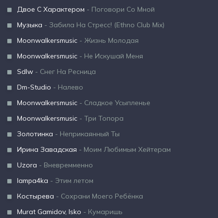
Двое С Характером
- Поговори Со Мной
Музыка
- Забила На Стресс! (Ethno Club Mix)
Moonwalkersmusic
- Жизнь Молодая
Moonwalkersmusic
- Не Искушай Меня
Sdlw
- Снег На Ресница
Dm-Studio
- Налево
Moonwalkersmusic
- Сладкое Усыпленье
Moonwalkersmusic
- Три Топора
Золотинка
- Неприкаянный Ты
Ирина Завадская
- Моим Любимым Хейтерам
Uzora
- Вневремменно
lampa4ka
- Этим летом
Костырева
- Сохрани Моего Ребёнка
Murat Gamidov, Isko
- Кумаришь