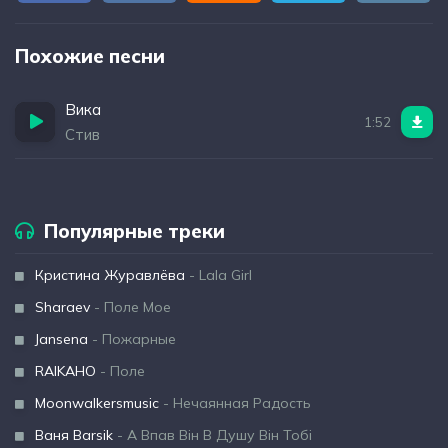
Похожие песни
Вика
1:52
Стив
Популярные треки
Кристина Журавлёва
- Lala Girl
Sharaev
- Поле Мое
Jansena
- Пожарные
RAIKAHO
- Поле
Moonwalkersmusic
- Нечаянная Радость
Ваня Barsik
- А Впав Він В Душу Він Тобі