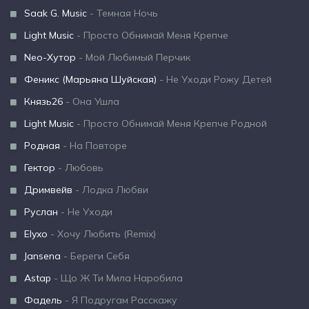
Saak G. Music
- Темная Ночь
Light Music
- Просто Обнимай Меня Крепче
Neo-Хутор
- Мой Любимый Перчик
Феникс (Марьяна Шуйская)
- Не Уходи Рожу Детей
Князь26
- Она Ушла
Light Music
- Просто Обнимай Меня Крепче Родной
Родная
- На Повторе
Гектор
- Любовь
Дримвейв
- Лодка Любви
Руслан
- Не Уходи
Elyxo
- Хочу Любить (Remix)
Jansena
- Береги Себя
Astap
- Що Ж Ти Мила Наробила
Фадель
- Я Подругам Расскажу