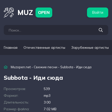
бежные артисты
Популярные подборки
MUZ
OPEN
Войти
Главная
Отечественные артисты
Зарубежные артисты
Muzopen.net
-
Свежие песни
- Subbota - Иди сюда
Subbota - Иди сюда
Просмотров:
539
Формат:
mp3
Длительность:
3:00
Размер файла:
7.02 MB